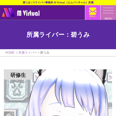
碧うみ｜Vライバー事務所 M Virtual（エムバーチャル）所属
MAIL
MENU
所属ライバー：碧うみ
HOME
所属ライバー
碧うみ
研修生