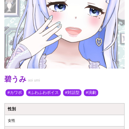
碧うみ
aoi umi
カワボ
ふわふわボイス
対話型
演劇
性別
女性