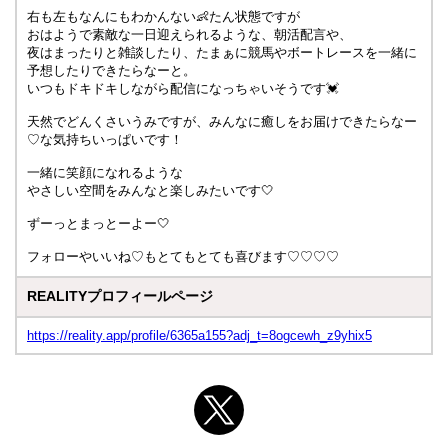
右も左もなんにもわかんない👶たん状態ですが
おはようで素敵な一日迎えられるような、朝活配言や、
夜はまったりと雑談したり、たまぁに競馬やボートレースを一緒に
予想したりできたらなーと。
いつもドキドキしながら配信になっちゃいそうです💓
天然でどんくさいうみですが、みんなに癒しをお届けできたらなー
♡な気持ちいっぱいです！
一緒に笑顔になれるような
やさしい空間をみんなと楽しみたいです🤍
ずーっとまっとーよー🤍
フォローやいいね♡もとてもとても喜びます♡♡♡♡
REALITYプロフィールページ
https://reality.app/profile/6365a155?adj_t=8ogcewh_z9yhix5