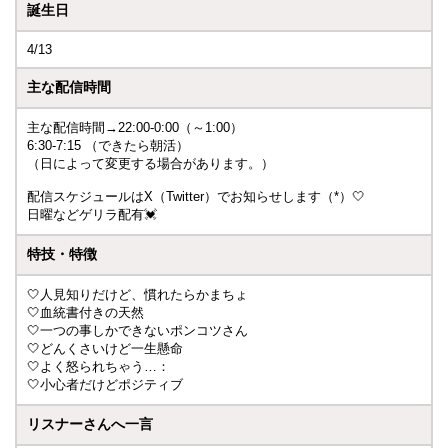
誕生日
4/13
主な配信時間
主な配信時間→22:00-0:00（～1:00）
6:30-7:15 （できたら朝活）
（日によって変更する場合があります。）
配信スケジュールはX（Twitter）でお知らせします（*）🤍
日曜などゲリラ配有💓
特技・特徴
🤍人見知りだけど、慣れたらかまちょ
🤍血統書付きの天然
🤍一つの事しかできないポンコツさん
🤍どんくさいけど一生懸命
🤍よく怒られちゃう…：
🤍小心者だけどポジティブ
リスナーさんへ一言