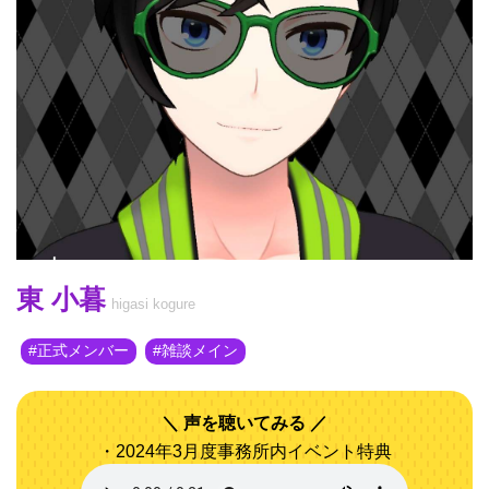
東 小暮
higasi kogure
正式メンバー
雑談メイン
声を聴いてみる
・2024年3月度事務所内イベント特典