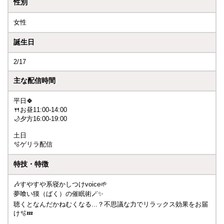
性別
女性
誕生日
2/17
主な配信時間
平日🍀
🍴お昼11:00-14:00
🌙夕方16:00-19:00
土日
🫧ゲリラ配信
特技・特徴
🎶すやすや系寝かしつけvoice🌱
夢喰い獏（ばく）の催眠術🪄✨
聴くとなんだかねむくなる...？不思議な力でリラックス効果をお届
け🫧💤