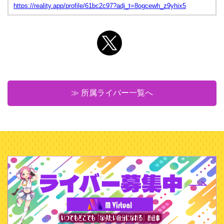
https://reality.app/profile/61bc2c97?adj_t=8ogcewh_z9yhix5
≫ 所属ライバー一覧へ