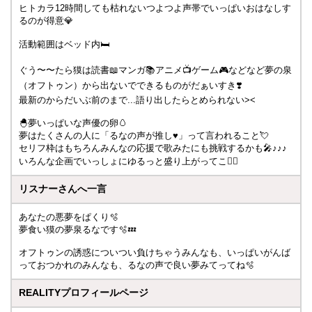
ヒトカラ12時間しても枯れないつよつよ声帯でいっぱいおはなしす
るのが得意💎
活動範囲はベッド内🛏️
ぐう〜〜たら獏は読書📖マンガ📚アニメ📺ゲーム🎮などなど夢の泉
（オフトゥン）から出ないでできるものがだぁいすき❣️
最新のからだいぶ前のまで...語り出したらとめられない><
🐣夢いっぱいな声優の卵🥚
夢はたくさんの人に「るなの声が推し♥」って言われること💘
セリフ枠はもちろんみんなの応援で歌みたにも挑戦するかも🎤♪♪♪
いろんな企画でいっしょにゆるっと盛り上がってこ❤️‍🔥
リスナーさんへ一言
あなたの悪夢をぱくり🫧
夢食い獏の夢泉るなです🫧💤
オフトゥンの誘惑についつい負けちゃうみんなも、いっぱいがんば
っておつかれのみんなも、るなの声で良い夢みてってね🫧
REALITYプロフィールページ