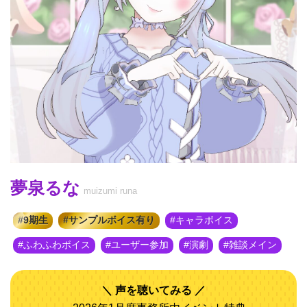
夢泉るな
muizumi runa
9期生
サンプルボイス有り
キャラボイス
ふわふわボイス
ユーザー参加
演劇
雑談メイン
声を聴いてみる