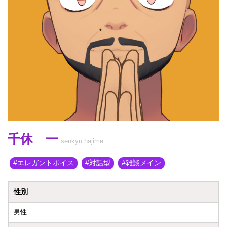
千休 一
senkyu hajime
エレガントボイス
対話型
雑談メイン
性別
男性