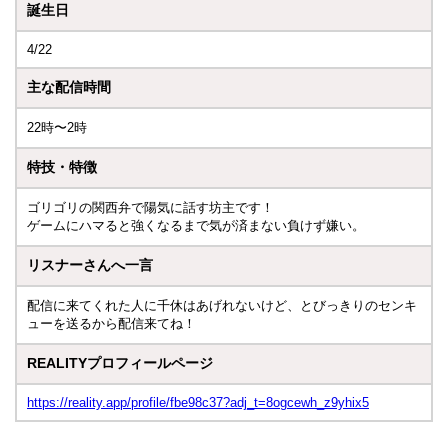
誕生日
4/22
主な配信時間
22時〜2時
特技・特徴
ゴリゴリの関西弁で陽気に話す坊主です！
ゲームにハマると強くなるまで気が済まない負けず嫌い。
リスナーさんへ一言
配信に来てくれた人に千休はあげれないけど、とびっきりのセンキ
ューを送るから配信来てね！
REALITYプロフィールページ
https://reality.app/profile/fbe98c37?adj_t=8ogcewh_z9yhix5