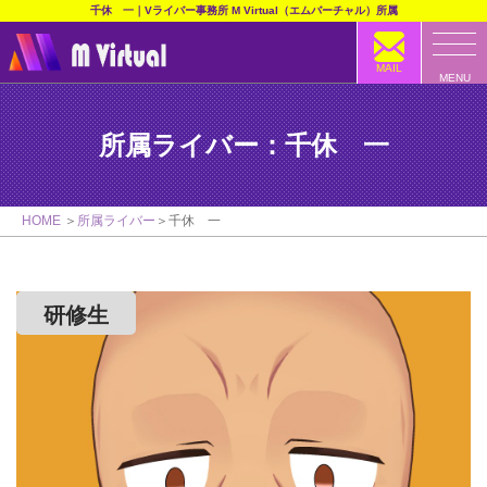
千休 一｜Vライバー事務所 M Virtual（エムバーチャル）所属
MAIL
MENU
所属ライバー：千休 一
HOME
所属ライバー
千休　一
研修生