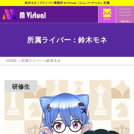
鈴木モネ｜Vライバー事務所 M Virtual（エムバーチャル）所属
MAIL
MENU
所属ライバー：鈴木モネ
HOME
所属ライバー
鈴木モネ
研修生