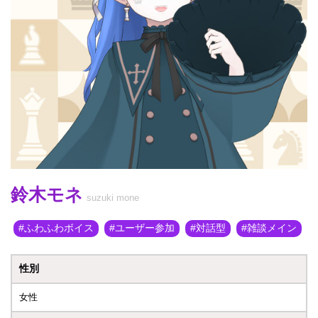
鈴木モネ
suzuki mone
ふわふわボイス
ユーザー参加
対話型
雑談メイン
性別
女性