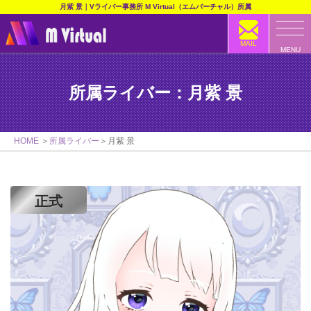
月紫 景｜Vライバー事務所 M Virtual（エムバーチャル）所属
MAIL
MENU
所属ライバー：月紫 景
HOME
所属ライバー
月紫 景
正式