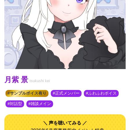
月紫 景
tsukushi kei
サンプルボイス有り
正式メンバー
ふわふわボイス
対話型
雑談メイン
声を聴いてみる