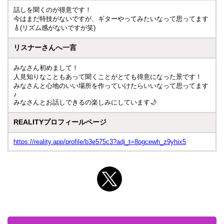
話しを聞くのが得意です！
今はまだ特技がないですが、ギターやってみたいなって思ってます
🎸(リズム感がないですが笑)
リスナーさんへ一言
みなさん初めまして！
人見知りなこともあって聞くことがとても得意になった景です！
みなさんと心地のいい場所を作っていけたらいいなって思ってます
♪︎
みなさんとお話しできるの楽しみにしています🌙
REALITYプロフィールページ
https://reality.app/profile/b3e575c3?adj_t=8ogcewh_z9yhix5