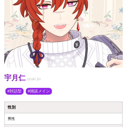
宇月仁
uzuki jin
対話型
雑談メイン
性別
男性