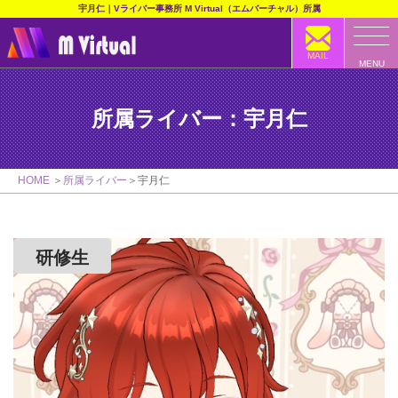
宇月仁｜Vライバー事務所 M Virtual（エムバーチャル）所属
MAIL
MENU
所属ライバー：宇月仁
HOME
所属ライバー
宇月仁
研修生