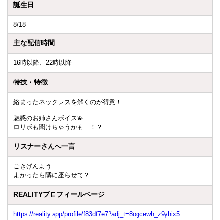
誕生日
8/18
主な配信時間
16時以降、22時以降
特技・特徴
絡まったネックレスを解くのが得意！
魅惑のお姉さんボイス💫
ロリボも聞けちゃうかも…！？
リスナーさんへ一言
ごきげんよう
よかったら隣に座らせて？
REALITYプロフィールページ
https://reality.app/profile/f83df7e7?adj_t=8ogcewh_z9yhix5