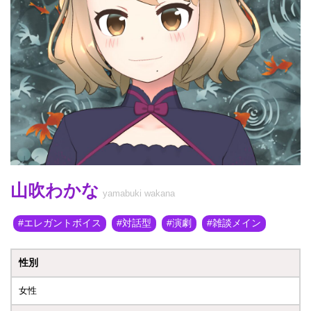
山吹わかな
yamabuki wakana
エレガントボイス
対話型
演劇
雑談メイン
性別
女性