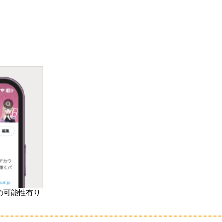
名
の可能性有り