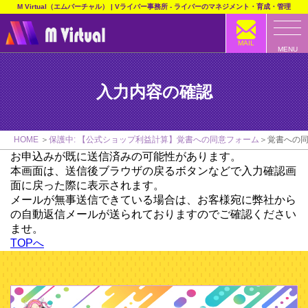
M Virtual（エムバーチャル） | Vライバー事務所 - ライバーのマネジメント・育成・管理
MAIL
MENU
入力内容の確認
HOME
保護中: 【公式ショップ利益計算】覚書への同意フォーム
覚書への
お申込みが既に送信済みの可能性があります。
本画面は、送信後ブラウザの戻るボタンなどで入力確認画
面に戻った際に表示されます。
メールが無事送信できている場合は、お客様宛に弊社から
の自動返信メールが送られておりますのでご確認ください
ませ。
TOPへ