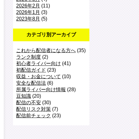
2026年2月
(11)
2026年1月
(3)
2023年8月
(5)
カテゴリ別アーカイブ
これから配信者になる方へ
(35)
ランク制度
(2)
初心者ライバー向け
(41)
初配信ガイド
(23)
収益・お金について
(10)
安全な配信法
(6)
所属ライバー向け情報
(28)
豆知識
(20)
配信の不安
(30)
配信リスク対策
(7)
配信前チェック
(23)