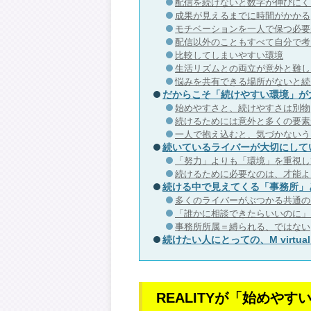
配信を続けないと数字が伸びにく
成果が見えるまでに時間がかかる
モチベーションを一人で保つ必要
配信以外のこともすべて自分で考
比較してしまいやすい環境
生活リズムとの両立が意外と難し
悩みを共有できる場所がないと続
だからこそ「続けやすい環境」が
始めやすさと、続けやすさは別物
続けるためには意外と多くの要素
一人で抱え込むと、気づかないう
続いているライバーが大切にして
「努力」よりも「環境」を重視し
続けるために必要なのは、才能よ
続ける中で見えてくる「事務所」
多くのライバーがぶつかる共通の
「誰かに相談できたらいいのに」
事務所所属＝縛られる、ではない
続けたい人にとっての、M virtu
REALITYが「始めや