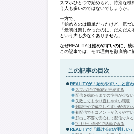
スマホひとつで始められ、特別な機材
う人も多いのではないでしょうか。
一方で、
「始めるのは簡単だったけど、気づ
「最初は楽しかったのに、だんだん
という声も少なくありません。
なぜREALITYは
始めやすいのに、続
この記事では、その理由を徹底的に
この記事の目次
REALITYが「始めやすい」と言
スマホ1台で配信が完結する
配信を始めるまでの準備が少ない
失敗してもやり直しやすい環境
雑談中心で成立しやすい配信文化
初配信でもコメントが入りやすい
顔出し不要で安心して配信できる
“なりたい自分”で活動できる
REALITYで「続けるのが難しい