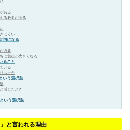
い
がある
える必要がある
い
きにくい
大切になる
が必要
ちに負担が大きくなる
いること
ている
りも土台
という選択肢
壁
と感じたとき
alという選択肢
すい」と言われる理由