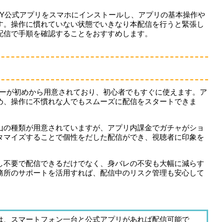
ITY公式アプリをスマホにインストールし、アプリの基本操作や
す。操作に慣れていない状態でいきなり本配信を行うと緊張し
配信で手順を確認することをおすすめします。
アバターが初めから用意されており、初心者でもすぐに使えます。ア
め、操作に不慣れな人でもスムーズに配信をスタートできま
山の種類が用意されていますが、アプリ内課金でガチャがショ
タマイズすることで個性をだした配信ができ、視聴者に印象を
し不要で配信できるだけでなく、身バレの不安も大幅に減らす
務所のサポートを活用すれば、配信中のリスク管理も安心して
るには、スマートフォン一台と公式アプリがあれば配信可能で