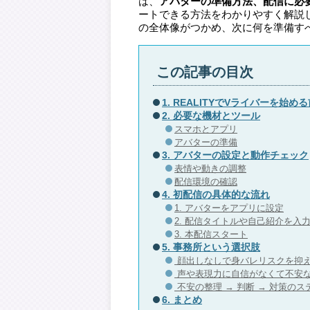
は、
アバターの準備方法、配信に必
ートできる方法をわかりやすく解説し
の全体像がつかめ、次に何を準備す
この記事の目次
1. REALITYでVライバーを始
2. 必要な機材とツール
スマホとアプリ
アバターの準備
3. アバターの設定と動作チェック
表情や動きの調整
配信環境の確認
4. 初配信の具体的な流れ
1. アバターをアプリに設定
2. 配信タイトルや自己紹介を入
3. 本配信スタート
5. 事務所という選択肢
顔出しなしで身バレリスクを抑
声や表現力に自信がなくて不安
不安の整理 → 判断 → 対策の
6. まとめ