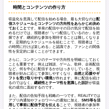
時間とコンテンツの作り方
収益化を意識して配信を始める場合、最も大切なのは
配
信スケジュールとコンテンツの方向性をあらかじめ決め
ておくこと
です。単発の配信やその日の気分で配信を始
めるだけでは、視聴者が「いつ配信しているのか」を把
握できず、継続的な参加を期待することは難しくなりま
す。定期的なスケジュールを組むことで、視聴者は「こ
の時間に行けば楽しめる」と認識でき、ファンとの関係
性を安定的に築くことができます。
さらに、コンテンツのテーマや方向性を明確にしておく
ことも重要です。例えば雑談、ゲーム、歌枠、企画配信
など、何を中心に配信するかがはっきりしていると、視
聴者が好みに応じて参加しやすくなり、
自然と応援やギ
フトを受け取りやすい環境
が作れます。単に配信を続け
るのではなく、
継続性とテーマ性を意識した設計
が収益
化の成功に直結するのです。
また、配信の告知手段も戦略の一つです。REALITYでは
アプリ内通知やフォロワーへの通知に加え、
SMS等を活
用して事前に配信予定を伝える
ことで、視聴者の参加率