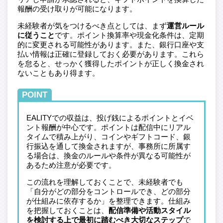
報酬の受け取りが可能になります。
未経験者が気をつけるべき点としては、まず
運営ルール
に従うこと
です。ポイント換算率や現金化条件は、定期
的に変更される可能性があります。また、銀行口座や支
払い情報は正確に登録しておく必要があります。これら
を怠ると、せっかく獲得したポイントが正しく換金され
ないこともあり得ます。
POINT
EALITYでの収益は、投げ銭によるポイントとイベ
ント報酬が中心です。ポイントは配信中にリアル
タイムで積み上がり、コインやギフトコード、銀
行振込を通して換金されますが、事務所に所属す
る場合は、換金のルールや条件が異なる可能性が
あるため注意が必要です。
この流れを理解しておくことで、未経験者でも
「自分がどの部分をコントロールでき、どの部分
が仕組みに依存するか」を整理できます。仕組み
を把握しておくことは、
配信準備や活動スタイル
を検討する上で最初に踏むべき大切なステップ
で