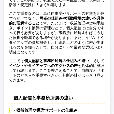
活動の安定性に大きく影響します。
ここで重要なのは、単に自由度やサポートの有無を比較
するだけでなく、
両者の仕組みや活動環境の違いを具体
的に理解すること
です。たとえば、収益管理や契約手続
き、ポイント換算の管理などは、個人配信では自分です
べて行う必要がありますが、事務所に所属すればこうし
た負担を軽減できる場合があります。また、イベントや
タイアップの参加機会も、仕組み上どのように差が生ま
れるのかを知ることで、自分にとって最適な選択がより
明確になります。
ここでは
個人配信と事務所所属の仕組みの違い
、そして
イベントやタイアップへのアクセスの差
を具体的に整理
して解説します。ここを押さえることで、自由度とサポ
ートのどちらを重視すべきか、判断の軸がはっきり見え
てきます。
個人配信と事務所所属の違い
・収益管理や運営サポートの仕組み