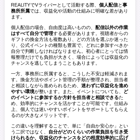
REALITYでVライバーとして活動する際、
個人配信
と
事
務所所属
では、収益化や活動の仕組みに明確な差があり
ます。
個人配信の場合、自由度は高いものの、
配信以外の作業
はすべて自分で管理
する必要があります。視聴者からの
ギフトの換金方法も複数あり、どの方法を選ぶか迷った
り、公式イベントの種類も豊富で、どれに参加すべきか
自分で判断しなければなりません。初心者にとっては情
報整理だけでも負担が大きく、場合によっては収益化の
チャンスを逃してしまうこともあります。
一方、事務所に所属すると、こうした不安は軽減されま
す。換金方法やポイント管理の手順が整理され、担当者
と相談しながら進められるため、
迷わずに収益化を進め
やすい環境
が整います。また、イベントについても、
ど
のイベントに参加するか方針を担当者と相談できる
た
め、効率的にチャンスを活かすことが可能です。仕組み
上、個人では迷いやすいポイントをサポートしてもらえ
るのが大きなメリットです。
この違いを理解することで、単に「自由か安心か」とい
う二択ではなく、
自分がどのくらいの作業負担を引き受
けられるか、収益化のチャンスをどの程度効率的に広げ