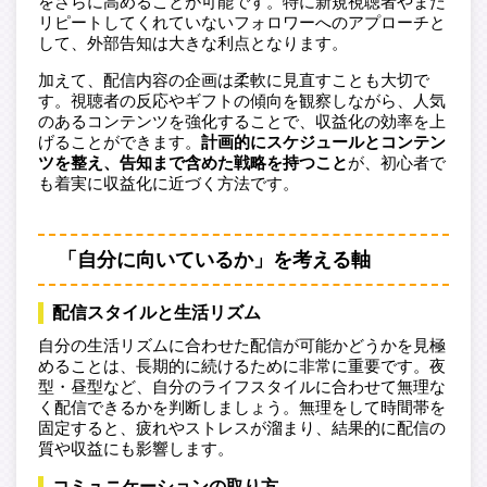
をさらに高めることが可能です。特に新規視聴者やまだ
リピートしてくれていないフォロワーへのアプローチと
して、外部告知は大きな利点となります。
加えて、配信内容の企画は柔軟に見直すことも大切で
す。視聴者の反応やギフトの傾向を観察しながら、人気
のあるコンテンツを強化することで、収益化の効率を上
げることができます。
計画的にスケジュールとコンテン
ツを整え、告知まで含めた戦略を持つこと
が、初心者で
も着実に収益化に近づく方法です。
「自分に向いているか」を考える軸
配信スタイルと生活リズム
自分の生活リズムに合わせた配信が可能かどうかを見極
めることは、長期的に続けるために非常に重要です。夜
型・昼型など、自分のライフスタイルに合わせて無理な
く配信できるかを判断しましょう。無理をして時間帯を
固定すると、疲れやストレスが溜まり、結果的に配信の
質や収益にも影響します。
コミュニケーションの取り方