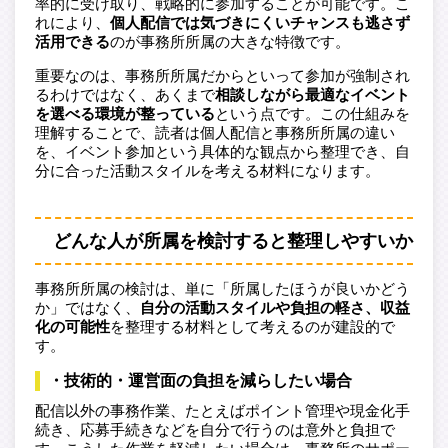
率的に受け取り、戦略的に参加することが可能です。こ
れにより、
個人配信では気づきにくいチャンスも逃さず
活用できる
のが事務所所属の大きな特徴です。
重要なのは、事務所所属だからといって参加が強制され
るわけではなく、あくまで
相談しながら最適なイベント
を選べる環境が整っている
という点です。この仕組みを
理解することで、読者は個人配信と事務所所属の違い
を、イベント参加という具体的な観点から整理でき、自
分に合った活動スタイルを考える材料になります。
どんな人が所属を検討すると整理しやすいか
事務所所属の検討は、単に「所属したほうが良いかどう
か」ではなく、
自分の活動スタイルや負担の軽さ、収益
化の可能性
を整理する材料として考えるのが建設的で
す。
・技術的・運営面の負担を減らしたい場合
配信以外の事務作業、たとえばポイント管理や現金化手
続き、応募手続きなどを自分で行うのは意外と負担で