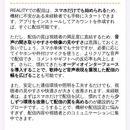
REALITYでの配信は、
スマホだけでも始められる
ため、
機材に不安がある未経験者でも手軽にスタートできま
す。アプリをインストールしてアカウントを作成すれ
ば、すぐに配信可能です。
ただし、配信の質は視聴者の満足度に直結するため、
音
声の聞き取りやすさや映像の見やすさ
は意識しておくと
良いでしょう。スマホ単体でも十分ですが、必要に応じ
てイヤホンや外付けマイクを使うと、よりクリアな音声
で配信でき、コメントやギフトへの反応率も向上しま
す。さらに、慣れてきたら
オーディオインターフェース
を導入することで、歌枠など音声表現を重視した配信の
幅を広げること
も可能です。
また、安定した通信環境や照明を工夫するだけでも、視
聴者の見やすさや快適さが大きく改善されます。未経験
者は、まずはスマホだけで配信を試し、慣れてきたら
少
しずつ環境を改善して配信の質を高める
のが建設的なア
プローチです。こうすることで、機材や配信設定に悩み
すぎず、配信内容や視聴者とのコミュニケーションに集
中できます。