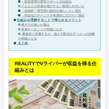
・収益管理や運営サポートの仕組み
どんな人が所属を検討すると整理しやすいか
・技術的・運営面の負担を減らしたい場合
・収益化のチャンスを体系的に広げたい場合
仕組みを理解することで得られるメリット
稼ぎ方の迷いが減る
準備すべきことが明確になる
事務所に所属するか、個人で配信を行うかへの判断
が明確になる
まとめ
REALITYでVライバーが収益を得る仕
組みとは