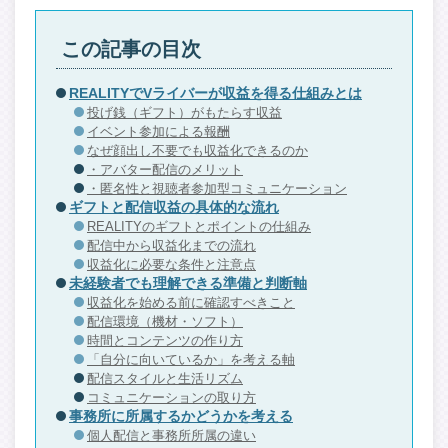
この記事の目次
REALITYでVライバーが収益を得る仕組みとは
投げ銭（ギフト）がもたらす収益
イベント参加による報酬
なぜ顔出し不要でも収益化できるのか
・アバター配信のメリット
・匿名性と視聴者参加型コミュニケーション
ギフトと配信収益の具体的な流れ
REALITYのギフトとポイントの仕組み
配信中から収益化までの流れ
収益化に必要な条件と注意点
未経験者でも理解できる準備と判断軸
収益化を始める前に確認すべきこと
配信環境（機材・ソフト）
時間とコンテンツの作り方
「自分に向いているか」を考える軸
配信スタイルと生活リズム
コミュニケーションの取り方
事務所に所属するかどうかを考える
個人配信と事務所所属の違い