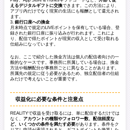
えるデジタルギフトに交換
できます。この方法により、
アプリ内だけでなく現実の生活にも報酬として還元され
ます。
銀行口座への換金
月末時点で規定のLIVEポイントを保有している場合、登
録された銀行口座に振り込みが行われます。これによ
り、配信で得たポイントが現実の収入として受け取れる
仕組みになっています。
なお、ここで紹介した換金方法は個人の配信者向けの一
般的なケースです。事務所に所属している場合は、換金
方法や報酬配分が事務所ごとに異なることがあります。
所属先の規定に従う必要があるため、独立配信者の仕組
みだけで考えないことが重要です。
収益化に必要な条件と注意点
REALITYで収益を受け取るには、単に配信するだけでは
なく、
アカウントの種類やフォロワー数、配信頻度な
ど、いくつかの条件を満たす必要
があります。条件をク
リアし申請が承認されると、ギフトポイントを換算した