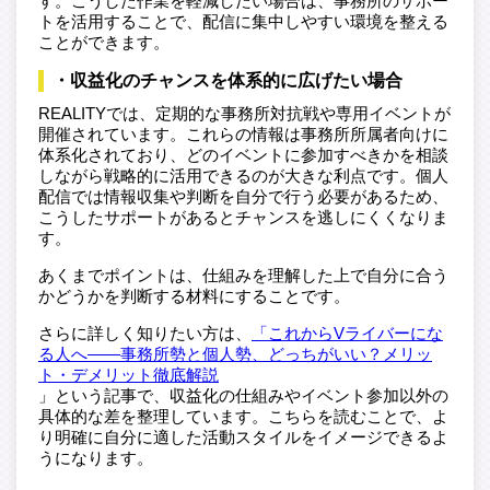
す。こうした作業を軽減したい場合は、事務所のサポー
トを活用することで、配信に集中しやすい環境を整える
ことができます。
・収益化のチャンスを体系的に広げたい場合
REALITYでは、定期的な事務所対抗戦や専用イベントが
開催されています。これらの情報は事務所所属者向けに
体系化されており、どのイベントに参加すべきかを相談
しながら戦略的に活用できるのが大きな利点です。個人
配信では情報収集や判断を自分で行う必要があるため、
こうしたサポートがあるとチャンスを逃しにくくなりま
す。
あくまでポイントは、仕組みを理解した上で自分に合う
かどうかを判断する材料にすることです。
さらに詳しく知りたい方は、
「これからVライバーにな
る人へ——事務所勢と個人勢、どっちがいい？メリッ
ト・デメリット徹底解説
」という記事で、収益化の仕組みやイベント参加以外の
具体的な差を整理しています。こちらを読むことで、よ
り明確に自分に適した活動スタイルをイメージできるよ
うになります。