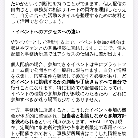
たいか
という判断軸を持つことができます。個人配信の
自由さと、事務所の相談サポートの両方を理解したうえ
で、自分に合った活動スタイルを整理するための材料と
して活用できるでしょう。
・イベントへのアクセスへの違い
Vライバーとして活動する上で、イベント参加の機会は
収益やファンとの関係構築に直結します。ここで、個人
配信と事務所所属ではアクセスの仕組みに差が出ます。
個人配信の場合、参加できるイベントは主にプラットフ
ォーム側で公開される一般枠に限られます。自分で情報
を収集し、応募条件を確認して参加する必要があり、
ど
のイベントに挑戦するかの判断や手続きもすべて自分で
行う
ことになります。特に初めての配信者にとっては、
イベントの種類や参加条件が多岐にわたるため、どれに
参加すべきか迷う場面も少なくありません。
一方、事務所に所属すると、こうしたイベント参加の機
会が体系的に整理され、
担当者と相談しながら参加方針
を決められる
という利点があります。REALITYでは現
在、定期的に事務所対抗戦や各事務所限定の専用イベン
トが開催されており、事務所所属者はこうした情報を効