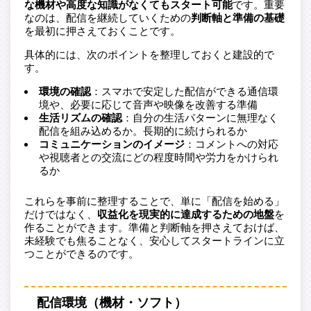
な機材や高度な知識がなくてもスタート可能
です。重要
なのは、配信を継続していくための
判断軸と準備の基礎
を最初に押さえておくことです。
具体的には、次のポイントを整理しておくと建設的で
す。
環境の確認
：スマホで安定した配信ができる通信環
境や、必要に応じて音声や映像を改善する準備
生活リズムの確認
：自分の生活パターンに無理なく
配信を組み込めるか。長期的に続けられるか
コミュニケーションのイメージ
：コメントへの対応
や視聴者との交流にどの程度時間や労力をかけられ
るか
これらを事前に整理することで、単に「配信を始める」
だけではなく、
収益化を現実的に達成するための地盤
を
作ることができます。準備と判断軸を押さえておけば、
未経験でも焦ることなく、安心してスタートラインに立
つことができるのです。
配信環境（機材・ソフト）