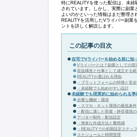
特にREALITYを使った配信は、
されています。しかし、実際に副業
よいのかといった情報はまだ整理さ
REALITYを活用したVライバー
ントを詳しく解説します。
この記事の目次
在宅でVライバーを始める前に知
Vライバーとは？副業としての現
収益構造と仕事として成立する範
REALITYが選ばれる理由
・プラットフォームの特徴と安全
・未経験でも始めやすい設計
未経験でも現実的に始められる準
必要な機材・環境
・スマホ・ネット環境の最低条件
・配信に適した部屋・静音環境の
アバター制作・配信設定
・簡単な作成方法と費用感
・REALITYでの初期設定ステッ
スケジュールと時間管理