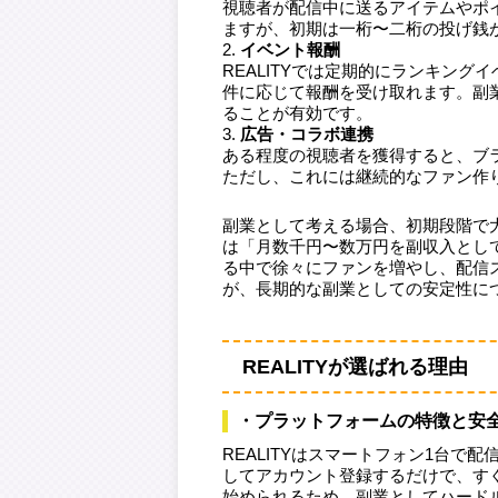
視聴者が配信中に送るアイテムやポ
ますが、初期は一桁〜二桁の投げ銭
イベント報酬
REALITYでは定期的にランキン
件に応じて報酬を受け取れます。副
ることが有効です。
広告・コラボ連携
ある程度の視聴者を獲得すると、ブ
ただし、これには継続的なファン作
副業として考える場合、初期段階で
は「月数千円〜数万円を副収入とし
る中で徐々にファンを増やし、配信
が、長期的な副業としての安定性に
REALITYが選ばれる理由
・プラットフォームの特徴と安
REALITYはスマートフォン1台
してアカウント登録するだけで、す
始められるため、副業としてハード