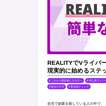
REALITYでVラ
現実的に始めるステ
これから配信者になる方へ
初心者ライバ
配信の不安
配信前チェック
在宅で副業を探している人の中で、