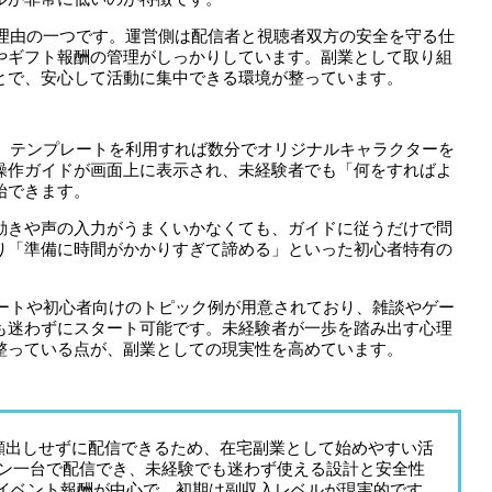
れる理由の一つです。運営側は配信者と視聴者双方の安全を守る仕
やギフト報酬の管理がしっかりしています。副業として取り組
とで、安心して活動に集中できる環境が整っています。
単で、テンプレートを利用すれば数分でオリジナルキャラクターを
操作ガイドが画面上に表示され、未経験者でも「何をすればよ
始できます。
動きや声の入力がうまくいかなくても、ガイドに従うだけで問
り「準備に時間がかかりすぎて諦める」といった初心者特有の
プレートや初心者向けのトピック例が用意されており、雑談やゲー
も迷わずにスタート可能です。未経験者が一歩を踏み出す心理
整っている点が、副業としての現実性を高めています。
顔出しせずに配信できるため、在宅副業として始めやすい活
フォン一台で配信でき、未経験でも迷わず使える設計と安全性
イベント報酬が中心で、初期は副収入レベルが現実的です