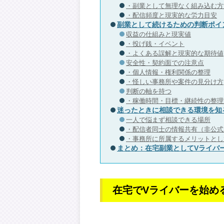
・副業として無理なく組み込む方
・配信頻度と現実的な労力目安
副業として続けるための判断ポイ
収益の仕組みと現実値
・投げ銭・イベント
・よくある誤解と現実的な期待値
安全性・契約面での注意点
・個人情報・権利関係の整理
・怪しい事務所や案件の見分け方
判断の軸を持つ
・稼働時間・目標・継続性の整理
迷ったときに相談できる環境を知
一人で悩まず相談できる場所
・配信者同士の情報共有（非公式
・事務所に所属するメリットとし
まとめ：在宅副業としてVライバ
在宅でVライバーを始め