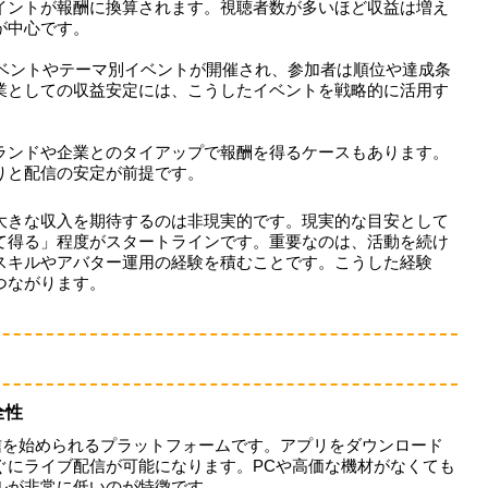
イントが報酬に換算されます。視聴者数が多いほど収益は増え
が中心です。
グイベントやテーマ別イベントが開催され、参加者は順位や達成条
業としての収益安定には、こうしたイベントを戦略的に活用す
ランドや企業とのタイアップで報酬を得るケースもあります。
りと配信の安定が前提です。
大きな収入を期待するのは非現実的です。現実的な目安として
て得る」程度がスタートラインです。重要なのは、活動を続け
スキルやアバター運用の経験を積むことです。こうした経験
つながります。
全性
で配信を始められるプラットフォームです。アプリをダウンロード
ぐにライブ配信が可能になります。PCや高価な機材がなくても
ルが非常に低いのが特徴です。