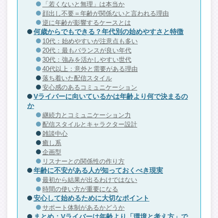
「若くないと無理」は本当か
顔出し不要＝年齢が関係ないと言われる理由
逆に年齢が影響するケースとは
何歳からでもできる？年代別の始めやすさと特徴
10代：始めやすいが注意点も多い
20代：最もバランスが良い年代
30代：強みを活かしやすい世代
40代以上：意外と需要がある理由
落ち着いた配信スタイル
安心感のあるコミュニケーション
Vライバーに向いているかは年齢より何で決まるの
か
継続力とコミュニケーション力
配信スタイルとキャラクター設計
雑談中心
癒し系
企画型
リスナーとの関係性の作り方
年齢に不安がある人が知っておくべき現実
最初から結果が出るわけではない
時間の使い方が重要になる
安心して始めるために大切なポイント
サポート体制があるかどうか
まとめ：Vライバーは年齢より「環境と考え方」で