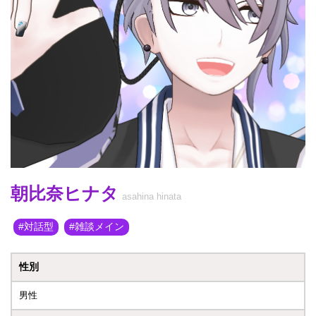
朝比奈ヒナタ
asahina hinata
対話型
雑談メイン
性別
男性