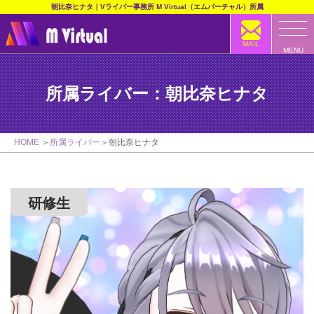
朝比奈ヒナタ｜Vライバー事務所 M Virtual（エムバーチャル）所属
MAIL
MENU
所属ライバー：朝比奈ヒナタ
HOME
所属ライバー
朝比奈ヒナタ
研修生