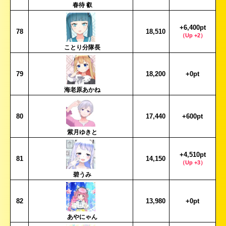
春待 叡
+6,400pt
78
18,510
（Up +2）
ことり分隊長
79
18,200
+0pt
海老原あかね
80
17,440
+600pt
紫月ゆきと
+4,510pt
81
14,150
（Up +3）
碧うみ
82
13,980
+0pt
あやにゃん