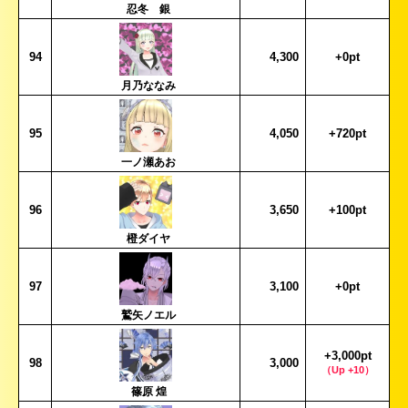
忍冬 銀
94
4,300
+0pt
月乃ななみ
95
4,050
+720pt
一ノ瀬あお
96
3,650
+100pt
橙ダイヤ
97
3,100
+0pt
鷲矢ノエル
+3,000pt
98
3,000
（Up +10）
篠原 煌