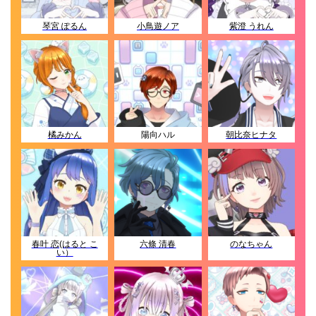
琴宮 ぽるん
小鳥遊ノア
紫澄 うれん
橘みかん
陽向ハル
朝比奈ヒナタ
春叶 恋(はると こ
六條 清春
のなちゃん
い）