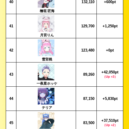
40
132,110
+600pt
檜垣 匠海
41
129,700
+1,250pt
月宮りん
42
123,480
+0pt
雪宮桃
+42,050pt
43
89,260
（Up +3）
一夜星ホッケ
44
87,150
+5,830pt
テリア
+37,510pt
45
83,500
（Up +2）