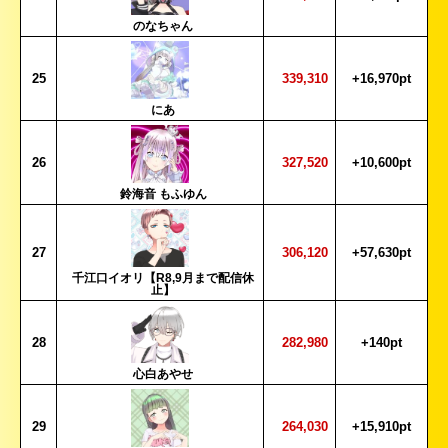
のなちゃん
25
339,310
+16,970pt
にあ
26
327,520
+10,600pt
鈴海音 もふゆん
27
306,120
+57,630pt
千江口イオリ【R8,9月まで配信休
止】
28
282,980
+140pt
心白あやせ
29
264,030
+15,910pt