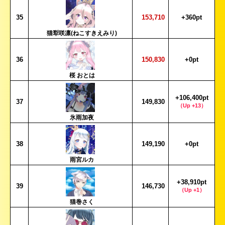
35
153,710
+360pt
猫犁咲凛(ねこすきえみり)
36
150,830
+0pt
桜 おとは
+106,400pt
37
149,830
（Up +13）
氷雨加夜
38
149,190
+0pt
雨宮ルカ
+38,910pt
39
146,730
（Up +1）
猫巻さく