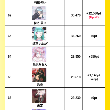
莉桜-Rio-
+12,560pt
62
35,470
（Up +7）
抹月 茶々
63
34,260
+0pt
道草 おはぎ
64
29,950
+550pt
桜良みおん
+1,140pt
65
29,610
（keep）
和音
66
29,230
+0pt
未定