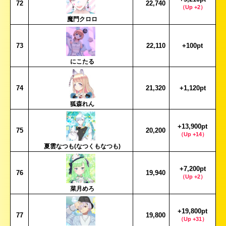
72
22,740
（Up +2）
魔門クロロ
73
22,110
+100pt
にこたる
74
21,320
+1,120pt
狐森れん
+13,900pt
75
20,200
（Up +14）
夏雲なつも(なつくもなつも)
+7,200pt
76
19,940
（Up +2）
菜月めろ
+19,800pt
77
19,800
（Up +31）