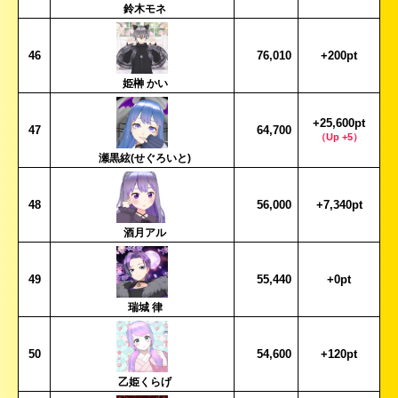
鈴木モネ
46
76,010
+200pt
姫榊 かい
+25,600pt
47
64,700
（Up +5）
瀬黒絃(せぐろいと)
48
56,000
+7,340pt
酒月アル
49
55,440
+0pt
瑞城 律
50
54,600
+120pt
乙姫くらげ