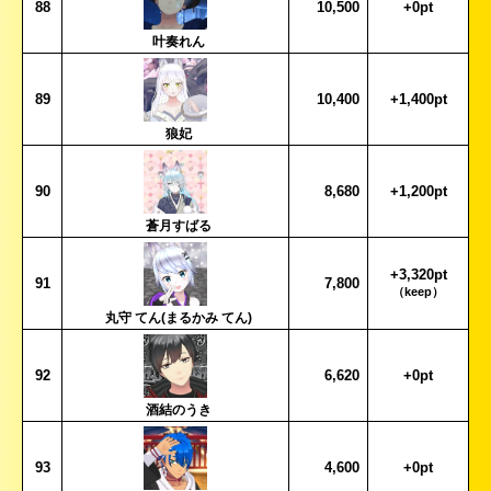
88
10,500
+0pt
叶奏れん
89
10,400
+1,400pt
狼妃
90
8,680
+1,200pt
蒼月すばる
+3,320pt
91
7,800
（keep）
丸守 てん(まるかみ てん)
92
6,620
+0pt
酒結のうき
93
4,600
+0pt