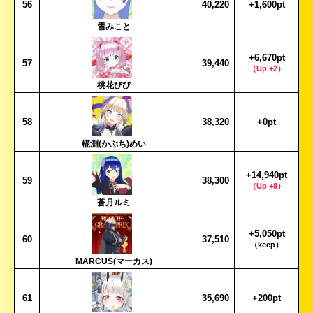
56
40,220
+1,600pt
雪みこと
+6,670pt
57
39,440
（Up +2）
桃花びび
58
38,320
+0pt
椛淵(かぷち)めい
+14,940pt
59
38,300
（Up +8）
蒼月ルミ
+5,050pt
60
37,510
（keep）
MARCUS(マーカス)
61
35,690
+200pt