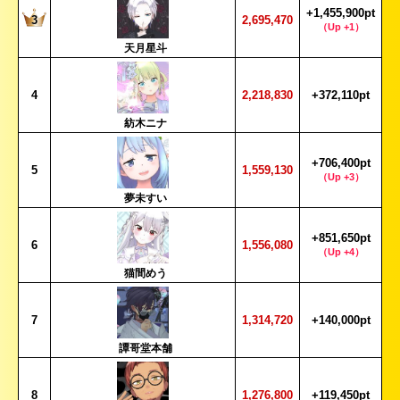
+1,455,900pt
3
2,695,470
（Up +1）
天月星斗
4
2,218,830
+372,110pt
紡木ニナ
+706,400pt
5
1,559,130
（Up +3）
夢未すい
+851,650pt
6
1,556,080
（Up +4）
猫間めう
7
1,314,720
+140,000pt
譚哥堂本舗
8
1,276,800
+119,450pt