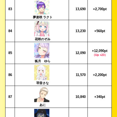
83
13,690
+2,700pt
夢楽咲 ラクト
84
13,230
+560pt
花咲のぞみ
+12,090pt
85
12,090
（Up +23）
狐月 ゆら
86
11,570
+2,200pt
羽音さな
87
10,840
+340pt
あに