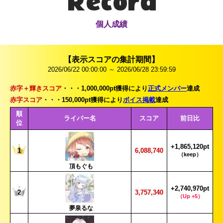
Record
個人成績
【表示スコアの集計期間】
2026/06/22 00:00:00 ～ 2026/06/28 23:59:59
赤字＋輝きスコア
・・・1,000,000pt獲得により
正式メンバー
達成
赤字スコア
・・・150,000pt獲得により
ボイス掲載
達成
順
ライバー名
スコア
前日比
位
+1,865,120pt
1
6,088,740
（keep）
頂もぐも
+2,740,970pt
2
3,757,340
（Up +5）
夢泉るな