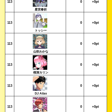
113
0
+0pt
星宮春祈
113
0
+0pt
トッシー
113
0
+0pt
山吹わかな
113
0
+0pt
桜深カリン
113
0
+0pt
DJ Atlas
113
0
+0pt