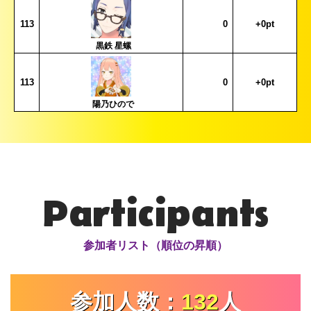
113
0
+0pt
黒鉄 星螺
113
0
+0pt
陽乃ひので
Participants
参加者リスト（順位の昇順）
参加人数：
132
人