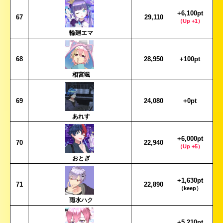
+6,100pt
67
29,110
（Up +1）
輪廻エマ
68
28,950
+100pt
相宮颯
69
24,080
+0pt
あれす
+6,000pt
70
22,940
（Up +5）
おとぎ
+1,630pt
71
22,890
（keep）
雨水ハク
+5,210pt