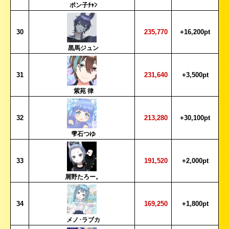
ポン子ﾁｬﾝ
30
235,770
+16,200pt
黒馬ジュン
31
231,640
+3,500pt
紫苑 律
32
213,280
+30,100pt
雫石つゆ
33
191,520
+2,000pt
屑野たろー。
34
169,250
+1,800pt
メノ･ラブカ