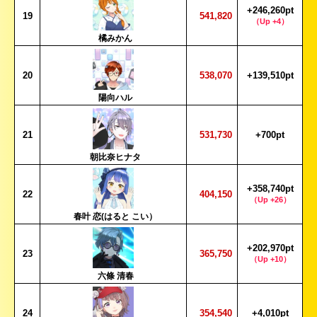
+246,260pt
19
541,820
（Up +4）
橘みかん
20
538,070
+139,510pt
陽向ハル
21
531,730
+700pt
朝比奈ヒナタ
+358,740pt
22
404,150
（Up +26）
春叶 恋(はると こい）
+202,970pt
23
365,750
（Up +10）
六條 清春
24
354,540
+4,010pt