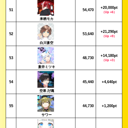
+20,000pt
51
54,470
（Up +6）
来栖モカ
+21,290pt
52
53,640
（Up +9）
白川蒼空
+14,180pt
53
48,730
（Up +3）
蒼井ミツキ
54
45,440
+4,640pt
空果 卍璃
55
44,730
+1,200pt
サワー