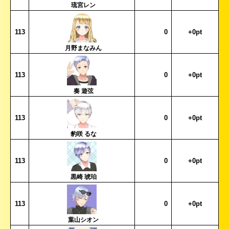
琉宮レン
113
0
+0pt
月野まなみん
113
0
+0pt
奏 遊弦
113
0
+0pt
豹咲 るな
113
0
+0pt
黒崎 琥珀
113
0
+0pt
葉山シオン