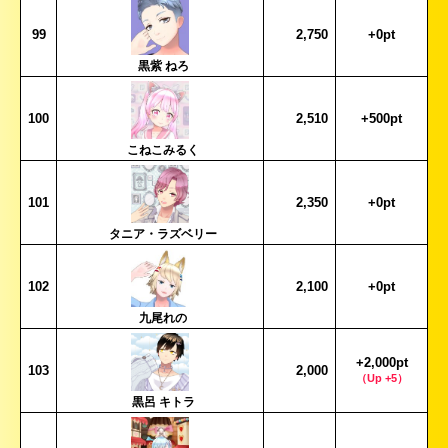
99
2,750
+0pt
黒紫 ねろ
100
2,510
+500pt
こねこみるく
101
2,350
+0pt
タニア・ラズベリー
102
2,100
+0pt
九尾れの
+2,000pt
103
2,000
（Up +5）
黒呂 キトラ