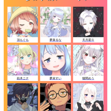
頂もぐも
夢泉るな
天月星斗
紡木ニナ
夢未すい
猫間めう