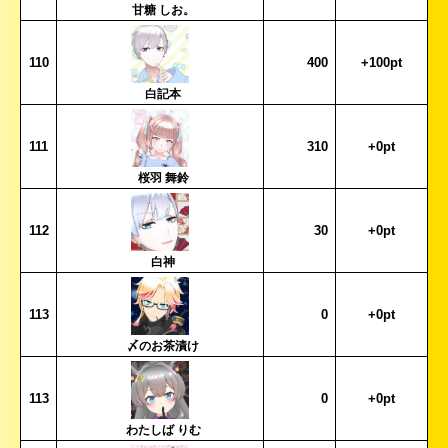
甘糖 しお。
110
400
+100pt
白記本
111
310
+0pt
桜羽 舞鈴
112
30
+0pt
白神
113
0
+0pt
〆のお茶漬け
113
0
+0pt
わたしば りむ