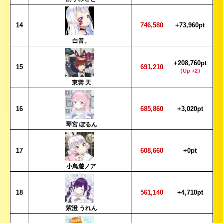
14
746,580
+73,960pt
白音。
+208,760pt
15
691,210
（Up +2）
東雲 天
16
685,860
+3,020pt
琴宮 ぽるん
17
608,660
+0pt
小鳥遊ノア
18
561,140
+4,710pt
紫澄 うれん