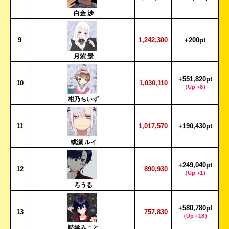
白金 渉
9
1,242,300
+200pt
月紫 景
+551,820pt
10
1,030,110
（Up +8）
柑乃ちいず
11
1,017,570
+190,430pt
或瀬 ルイ
+249,040pt
12
890,930
（Up +1）
ろうる
+580,780pt
13
757,830
（Up +18）
詩学みこと