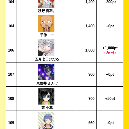
104
1,400
+200pt
秋野 音羽。
104
1,400
+0pt
千休 一
+1,000pt
106
1,000
（Up +2）
五月七日けだる
107
900
+0pt
尾柴井 えんげ
108
700
+50pt
東 小暮
109
560
+0pt