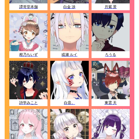
譚哥堂本舗
白金 渉
月紫 景
柑乃ちいず
或瀬 ルイ
ろうる
詩学みこと
白音。
東雲 天