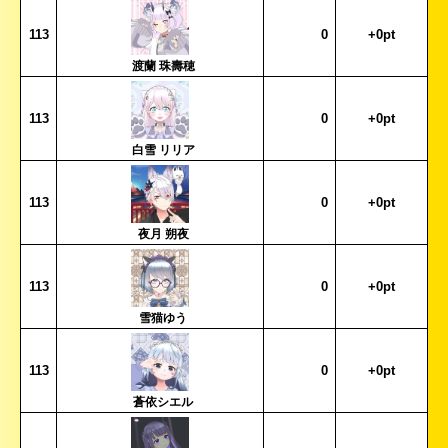
113
0
+0pt
渡蘭 珠壽穂
113
0
+0pt
白雪 リリア
113
0
+0pt
夜月 朔夜
113
0
+0pt
雪猫ゆう
113
0
+0pt
蒼依シエル