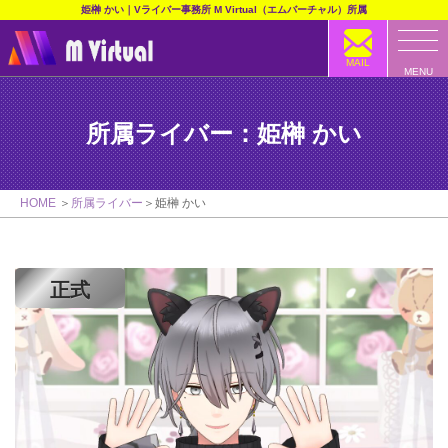
姫榊 かい｜Vライバー事務所 M Virtual（エムバーチャル）所属
MAIL
MENU
所属ライバー：姫榊 かい
HOME
所属ライバー
姫榊 かい
正式