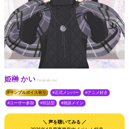
姫榊 かい
hisakaki kai
サンプルボイス有り
正式メンバー
アニメ好き
ユーザー参加
対話型
雑談メイン
声を聴いてみる