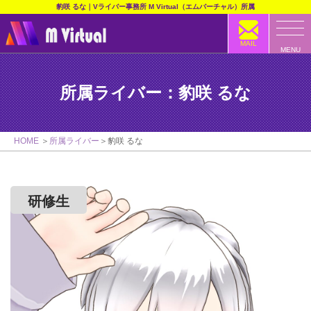
豹咲 るな｜Vライバー事務所 M Virtual（エムバーチャル）所属
MAIL
MENU
所属ライバー：豹咲 るな
HOME
所属ライバー
豹咲 るな
研修生