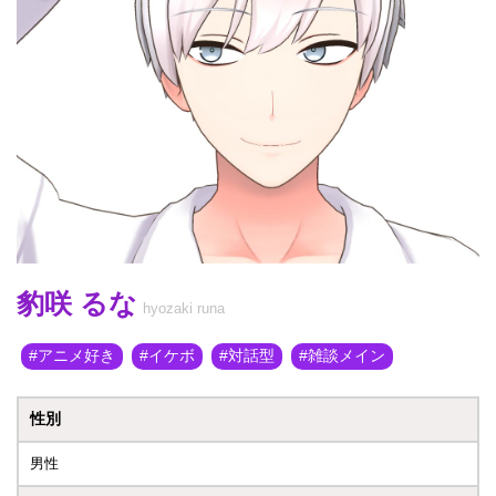
豹咲 るな
hyozaki runa
アニメ好き
イケボ
対話型
雑談メイン
性別
男性