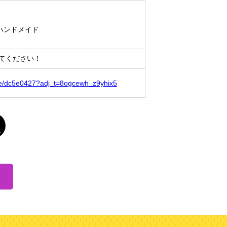
ハンドメイド
来てください！
ofile/dc5e0427?adj_t=8ogcewh_z9yhix5