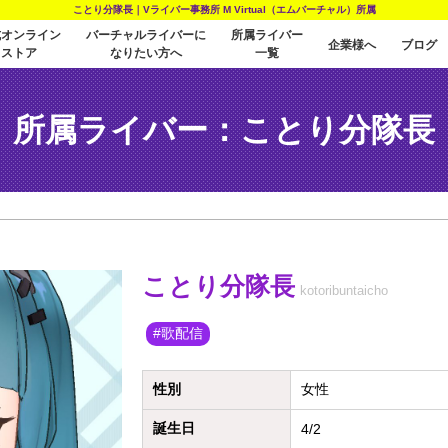
ことり分隊長｜Vライバー事務所 M Virtual（エムバーチャル）所属
式オンライン
バーチャルライバーに
所属ライバー
企業様へ
ブログ
ストア
なりたい方へ
一覧
所属ライバー：ことり分隊長
ことり分隊長
kotoribuntaicho
歌配信
性別
女性
誕生日
4/2