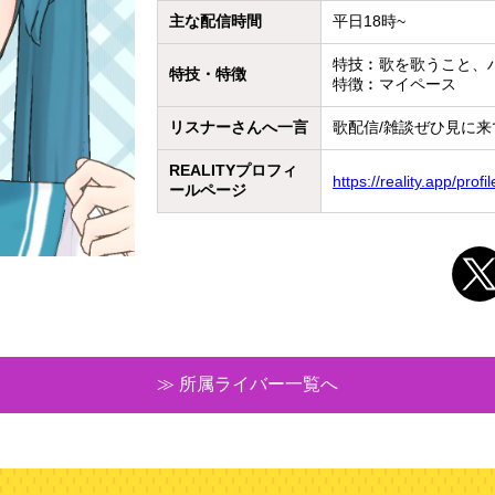
主な配信時間
平日18時~
特技︰歌を歌うこと、
特技・特徴
特徴︰マイペース
リスナーさんへ一言
歌配信/雑談ぜひ見に
REALITYプロフィ
https://reality.app/pr
ールページ
≫ 所属ライバー一覧へ