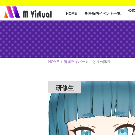
公
事務所内イベント一覧
HOME
HOME
所属ライバー
ことり分隊長
研修生