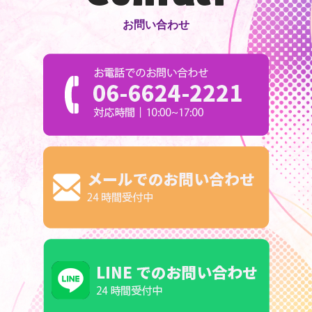
お問い合わせ