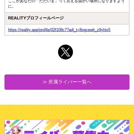
ここがあなたの「ただいま」って言える温かい場所になりますよう
に。
REALITYプロフィールページ
https://reality.app/profile/02f108c7?adj_t=8ogcewh_z9yhix5
≫ 所属ライバー一覧へ