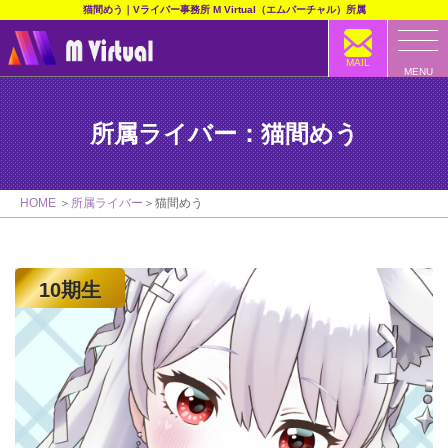
猫間めう｜Vライバー事務所 M Virtual（エムバーチャル）所属
MAIL
MENU
所属ライバー：猫間めう
HOME
所属ライバー
猫間めう
10期生