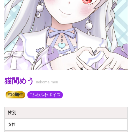
猫間めう
nekoma meu
10期生
ふわふわボイス
性別
女性