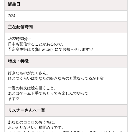
誕生日
7/24
主な配信時間
🌙22時30分～
日中も配信することがあるので、
予定変更等はＸ(旧Twitter）にてお知らせします🤍
特技・特徴
好きなものがたくさん。
ひとつくらいはあなたの好きなものと重なってるかも🌸
一番の特技は絵を描くこと。
あとはゲーム下手でもとっても楽しんでやって
ます🤍
リスナーさんへ一言
あなたのココロのおうちに。
おかえりなさい、猫間めうです。