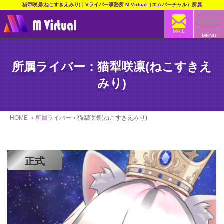
猫犁咲凛(ねこすきえみり)｜Vライバー事務所 M Virtual（エムバーチャル）所属
MAIL
MENU
所属ライバー：猫犁咲凛(ねこすきえ
みり)
HOME
所属ライバー
猫犁咲凛(ねこすきえみり)
正式