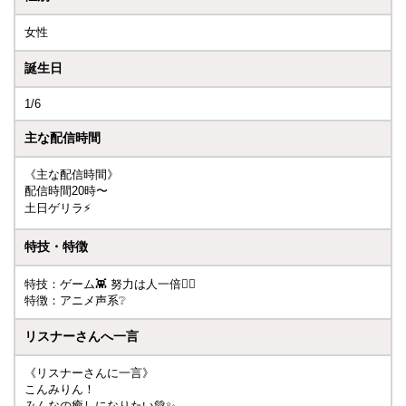
女性
誕生日
1/6
主な配信時間
《主な配信時間》
配信時間20時〜
土日ゲリラ⚡️
特技・特徴
特技：ゲーム👾‎ 努力は人一倍❤️‍🔥
特徴：アニメ声系❔
リスナーさんへ一言
《リスナーさんに一言》
こんみりん！
みんなの癒しになりたい💚✨