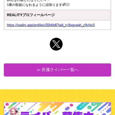
1番の歌姫になれるように頑張ります🌈✊🏻
REALITYプロフィールページ
https://reality.app/profile/c55fd4d0?adj_t=8ogcewh_z9yhix5
≫ 所属ライバー一覧へ