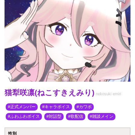
猫犁咲凛(ねこすきえみり)
nekosuki emiri
正式メンバー
キャラボイス
カワボ
ふわふわボイス
対話型
歌配信
雑談メイン
性別