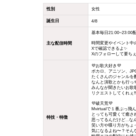
性別
女性
誕生日
4/8
基本毎日21:00~23:00
時間変更やイベント中
主な配信時間
Xで確認できるよ✨️
Xのフォローして要ちぇ
💜お歌大好き💜
ボカロ、アニソン、JPO
たくさんのジャンルを配
なんと演歌とかも行っ
みんなが聞きたいお歌
リクエストしてくれぇ‼
💜破天荒💜
Mvirtualで１番ぶっ
とっても可愛くて癒さ
特技・特徴
思ってるんだけど...な
笑い方や喋り方がちょっ
気になるよね〜？そん
輪廻エマの配信にお越