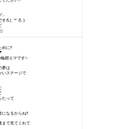
..
 ˙꒳​˙💪 )
ど

めに‼️

ーの輪廻エマです✨️
の夢は
かいステージで
に
て
ったって
になるからね‼️
後まで見てくれて