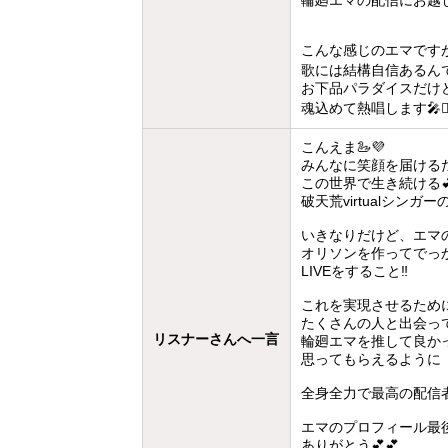
こんな感じのエマですが.
歌には結構自信あるんです💪(
お下品パラダイスだけ
魂込めて熱唱します🎤❤️‍
こんえま🦢💜
みんなに笑顔を届けるた
この世界で生き続ける
破天荒virtualシンガ
いきなりだけど、エマ
オリソンを作ってでっ
LIVEをすること‼️
これを実現させるため
たくさんの人と出会っ
リスナーさんへ一言
輪廻エマを推して良か
思ってもらえるように
全身全力で最高の配信者
エマのプロフィール最
ありがとう💕💕