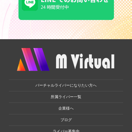
バーチャルライバーになりたい方へ
所属ライバー一覧
企業様へ
ブログ
ライバー募集中