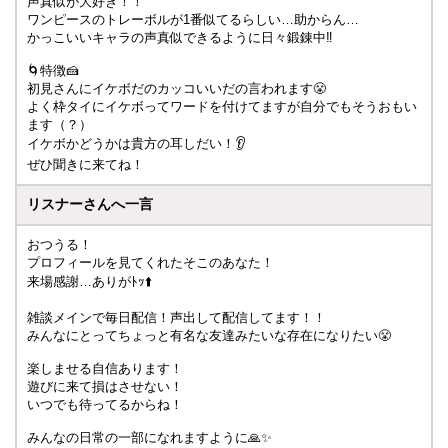
声真似が大好き！！
ワンピースのトレーボルが1番似てるらしい…助からん…
かっこいいキャラの声真似できるように日々鍛錬中‼️
🌀特徴🍰
初見さんにイケボだのカッコいいだの言われます😤
よく枠タイにイケボってワードを付けてますが自分でもそうおもい
ます（？）
イケボかどうかは貴方の耳しだい！👂
ぜひ聞きに来てね！
リスナーさんへ一言
おつうる！
プロフィールを見てくれたそこのあなた！
来場感謝…ありがﾄｯ⬆️
雑談メインで毎日配信！声出して配信してます！！
みんなにとってちょっと有名な友達みたいな存在になりたい😤
楽しませる自信あります！
遊びに来て損はさせない！
いつでも待ってるからね！
みんなの日常の一部になれますように🙏✨