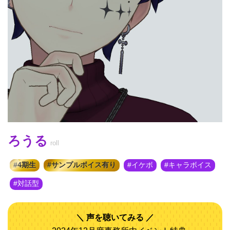
ろうる
roll
4期生
サンプルボイス有り
イケボ
キャラボイス
対話型
声を聴いてみる