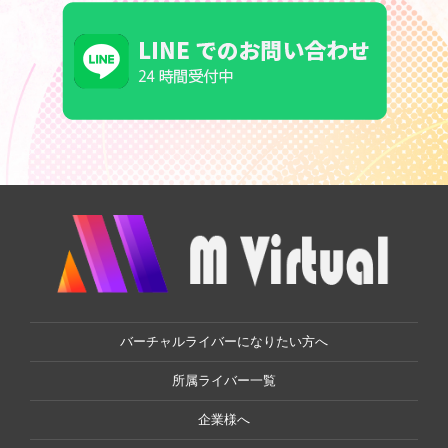
バーチャルライバーになりたい方へ
所属ライバー一覧
企業様へ