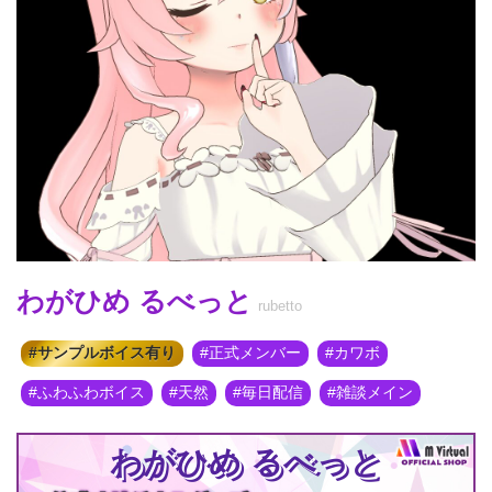
わがひめ るべっと
rubetto
サンプルボイス有り
正式メンバー
カワボ
ふわふわボイス
天然
毎日配信
雑談メイン
わがひめ るべっと