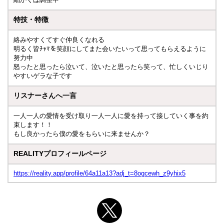
特技・特徴
絡みやすくてすぐ仲良くなれる
明るく皆ﾁｬﾏを笑顔にしてまた会いたいって思ってもらえるように
努力中
怒ったと思ったら泣いて、泣いたと思ったら笑って、忙しくいじり
やすいゲラな子です
リスナーさんへ一言
一人一人の愛情を受け取り一人一人に愛を持って接していく事を約
束します！！
もし良かったら僕の愛をもらいに来ませんか？
REALITYプロフィールページ
https://reality.app/profile/64a11a13?adj_t=8ogcewh_z9yhix5