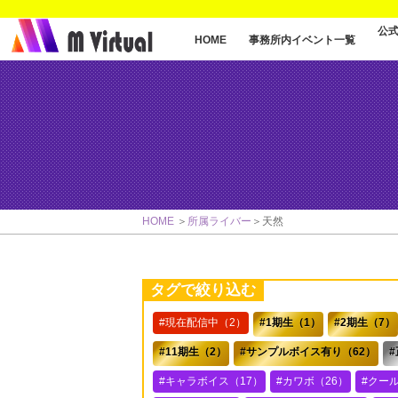
公
事務所内イベント一覧
HOME
HOME
所属ライバー
天然
タグで絞り込む
現在配信中（2）
1期生（1）
2期生（7）
11期生（2）
サンプルボイス有り（62）
キャラボイス（17）
カワボ（26）
クー