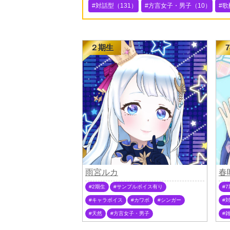
対話型（131）
方言女子・男子（10）
歌
２期生
雨宮ルカ
春
2期生
サンプルボイス有り
7
キャラボイス
カワボ
シンガー
天然
方言女子・男子