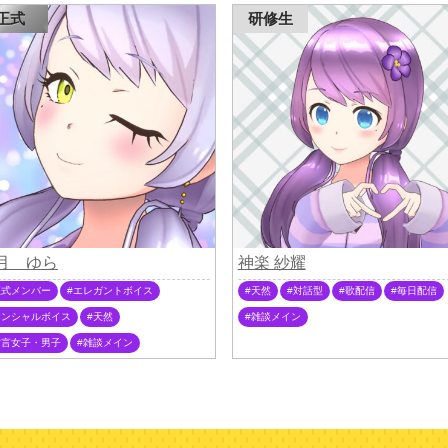
正式
研修生
月 ゆら
神楽 紗耀
正式メンバー
エレガントボイス
天然
対話型
歌配信
毎日配信
センシャルボイス
天然
雑談メイン
方言女子・男子
雑談メイン