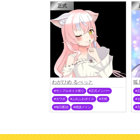
正式
わがひめ るべっと
狐
サンプルボイス有り
正式メンバー
カワボ
ふわふわボイス
天然
毎日配信
雑談メイン