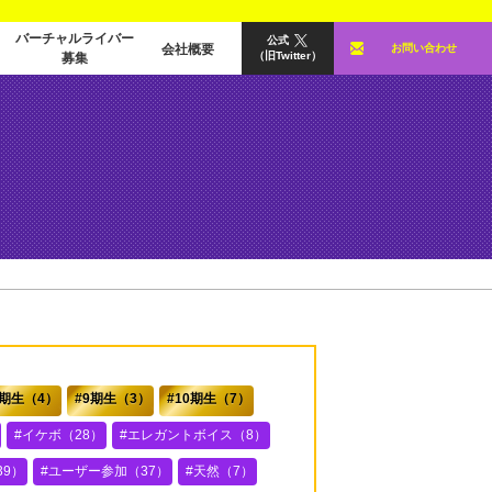
バーチャルライバー
公式
会社概要
お問い合わせ
（旧Twitter）
募集
8期生（4）
9期生（3）
10期生（7）
イケボ（28）
エレガントボイス（8）
9）
ユーザー参加（37）
天然（7）