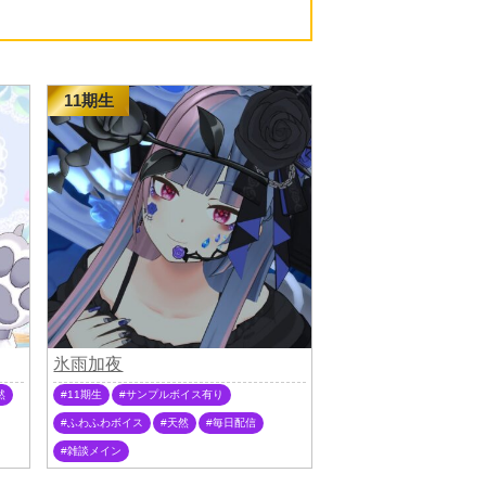
11期生
氷雨加夜
然
11期生
サンプルボイス有り
ふわふわボイス
天然
毎日配信
雑談メイン