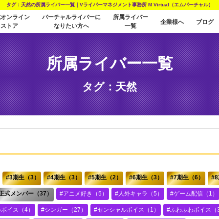
タグ：天然の所属ライバー一覧｜Vライバーマネジメント事務所 M Virtual（エムバーチャル）
式オンライン
バーチャルライバーに
所属ライバー
企業様へ
ブログ
ストア
なりたい方へ
一覧
所属ライバー一覧
タグ：天然
3期生（3）
4期生（3）
5期生（2）
6期生（3）
7期生（6）
正式メンバー（37）
アニメ好き（5）
人外キャラ（5）
ゲーム配信（1）
ルボイス（4）
シンガー（27）
センシャルボイス（1）
ふわふわボイス（3