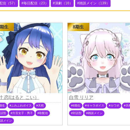
配信（57）
毎日配信（23）
演劇（16）
雑談メイン（139）
7期生
8期生
叶 恋(はると こい）
白雪 リリア
期生
ふわふわボイス
天然
8期生
キャラボイス
カワボ
天
対話型
方言女子・男子
歌配信
対話型
雑談メイン
雑談メイン