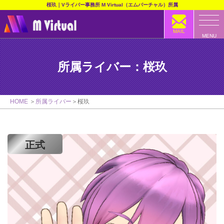
桜玖｜Vライバー事務所 M Virtual（エムバーチャル）所属
MAIL
MENU
所属ライバー：桜玖
HOME
所属ライバー
桜玖
正式