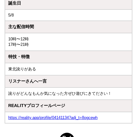
誕生日
5/8
主な配信時間
10時〜12時
17時〜21時
特技・特徴
東北訛りがある
リスナーさんへ一言
訛りがどんなもんか気になった方ぜひ遊びにきてださい！
REALITYプロフィールページ
https://reality.app/profile/04141134?adj_t=8ogcewh