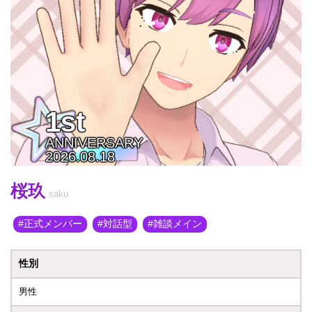
1st
ANNIVERSARY
2026.08.18
桜玖
saku
正式メンバー
対話型
雑談メイン
性別
男性