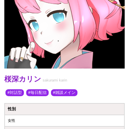
桜深カリン
sakurami karin
対話型
毎日配信
雑談メイン
性別
女性