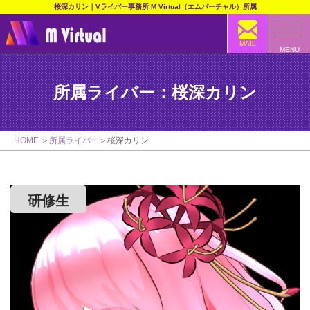
桜深カリン｜Vライバー事務所 M Virtual（エムバーチャル）所属
MAIL
MENU
所属ライバー：桜深カリン
HOME
所属ライバー
桜深カリン
研修生