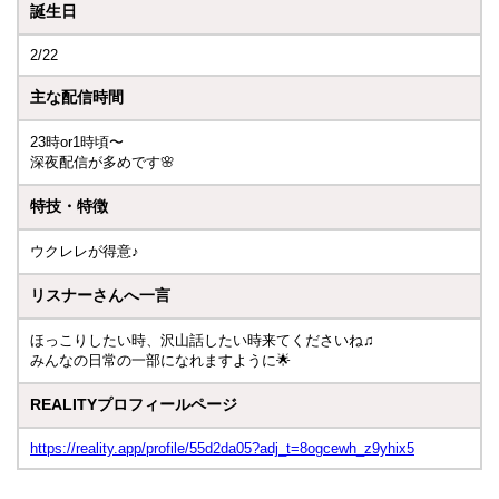
誕生日
2/22
主な配信時間
23時or1時頃〜
深夜配信が多めです🌸
特技・特徴
ウクレレが得意♪
リスナーさんへ一言
ほっこりしたい時、沢山話したい時来てくださいね♫
みんなの日常の一部になれますように🌟
REALITYプロフィールページ
https://reality.app/profile/55d2da05?adj_t=8ogcewh_z9yhix5