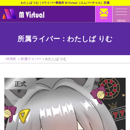
わたしば りむ｜Vライバー事務所 M Virtual（エムバーチャル）所属
MAIL
MENU
所属ライバー：わたしば りむ
HOME
所属ライバー
わたしば りむ
正式