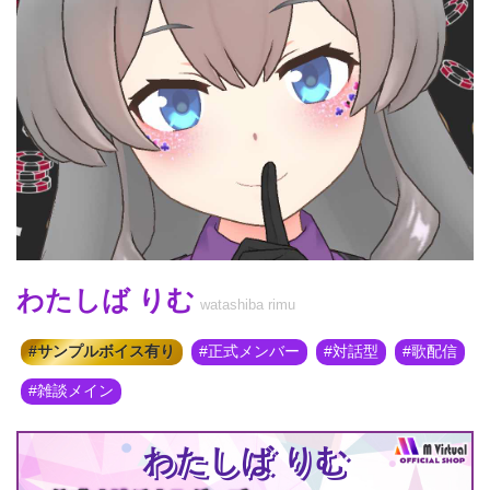
わたしば りむ
watashiba rimu
サンプルボイス有り
正式メンバー
対話型
歌配信
雑談メイン
わたしば りむ