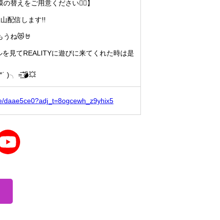
替えをご用意ください🙇‍♀️】
山配信します!!
うね😻🤘
ィールを見てREALITYに遊びに来てくれた時は是
 =͟͟͞💣💥
ofile/daae5ce0?adj_t=8ogcewh_z9yhix5