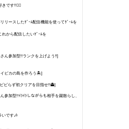
です!!✌🏻
TYがリリースしたｹﾞｰﾑ配信機能を使ってｹﾞｰﾑを
れから配信したいｹﾞｰﾑを
ｰさん参加型!!ランクを上げよう‼️]
:イビカの島を作ろう🏝]
️ビビらず初クリアを目指せ!!👻]
ｰさん参加型!!ｲﾗｲﾗしながらも相手を蹴散らし、
多いです🎶