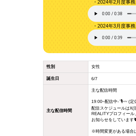
・2024年2月度事
・2024年3月度事
性別
女性
誕生日
6/7
主な配信時間
19:00~配信中-`🎙〰️ (
配信スケジュールはX(旧Tw
主な配信時間
REALITYプロフィー
お知らせをしています🐈
※時間変更がある場合はX(