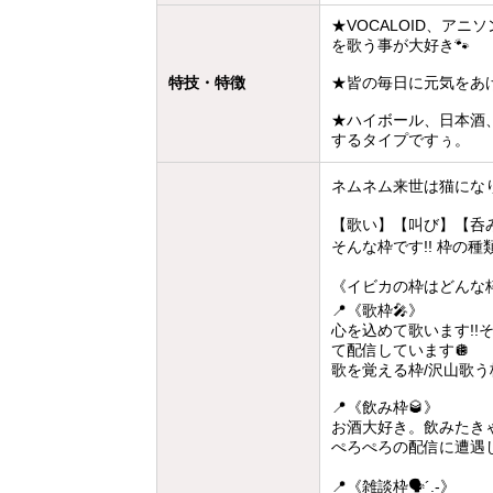
★VOCALOID、アニソ
を歌う事が大好き🐾
特技・特徴
★皆の毎日に元気をあげ
★ハイボール、日本酒
するタイプですぅ。
ネムネム来世は猫になりた
【歌い】【叫び】【呑
そんな枠です!! 枠の種類
《イビカの枠はどんな
📍《歌枠🎤》
心を込めて歌います!!
て配信しています🪩
歌を覚える枠/沢山歌う枠
📍《飲み枠🥃》
お酒大好き。飲みたきゃ、
ぺろぺろの配信に遭遇した
📍《雑談枠🗣´.-》