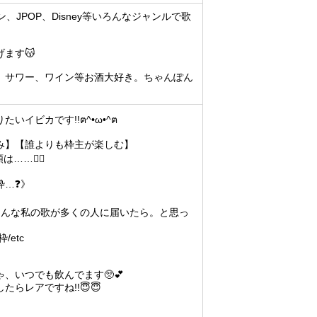
ン、JPOP、Disney等いろんなジャンルで歌
ます😽
、サワー、ワイン等お酒大好き。ちゃんぽん
いイビカです!!ฅ^•ω•^ฅ
み】【誰よりも枠主が楽しむ】
は……👇🏻
枠…❓》
そんな私の歌が多くの人に届いたら。と思っ
/etc
いつでも飲んでます🥺︎💕︎
らレアですね!!😇😇