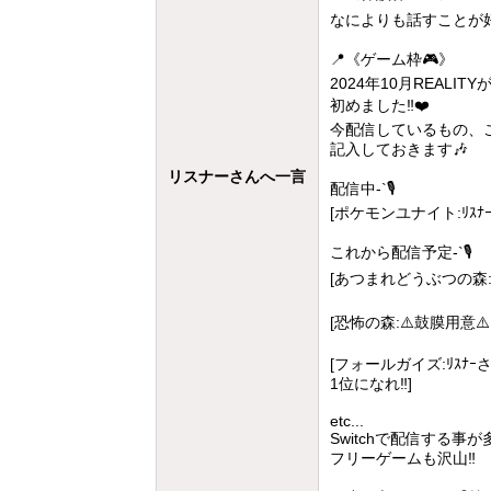
なによりも話すことが好き
📍《ゲーム枠🎮》
2024年10月REALI
初めました‼️❤️
今配信しているもの、こ
記入しておきます🎶
リスナーさんへ一言
配信中-`🎙
[ポケモンユナイト:ﾘｽﾅ
これから配信予定-`🎙
[あつまれどうぶつの森
[恐怖の森:⚠️鼓膜用意⚠
[フォールガイズ:ﾘｽﾅ
1位になれ‼️]
etc...
Switchで配信する事が
フリーゲームも沢山‼️