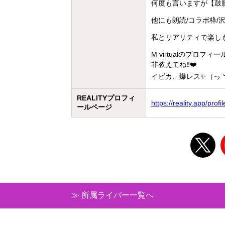
何度も言いますが【鼓膜の
他にも朗読/コラボ枠/沢
私とリアリティで楽しも
M virtualのプロフ
非教えてね‼️❤️
イビカ、爆レス✨（っ˙꒳​˙ )╮
REALITYプロフィ
https://reality.app/pr
ールページ
≫ 所属ライバー一覧へ