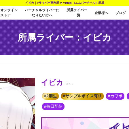
イビカ｜Vライバー事務所 M Virtual（エムバーチャル）所属
式オンライン
バーチャルライバーに
所属ライバー
企業様へ
ブログ
ストア
なりたい方へ
一覧
所属ライバー：イビカ
イビカ
ibika
2期生
サンプルボイス有り
カワボ
毎日配信
イ