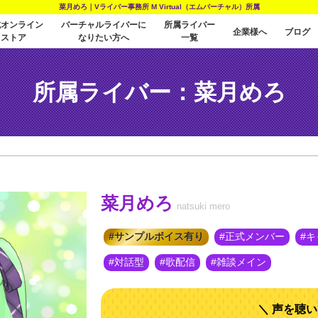
菜月めろ｜Vライバー事務所 M Virtual（エムバーチャル）所属
式オンライン
バーチャルライバーに
所属ライバー
企業様へ
ブログ
ストア
なりたい方へ
一覧
所属ライバー：菜月めろ
菜月めろ
natsuki mero
サンプルボイス有り
正式メンバー
キ
対話型
歌配信
雑談メイン
声を聴い