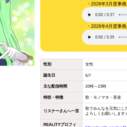
・2026年3月度事
・2026年4月度事
性別
女性
誕生日
6/7
主な配信時間
20時～23時
特技・特徴
歌・モノマネ・茶道
歌でみんなを元気にし
リスナーさんへ一言
よろしくお願いします
REALITYプロフィ