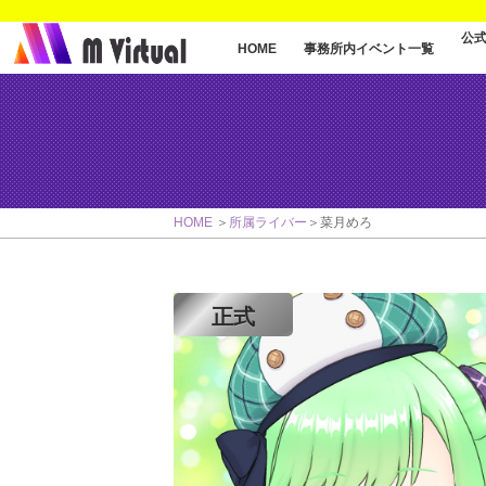
公
事務所内イベント一覧
HOME
HOME
所属ライバー
菜月めろ
正式