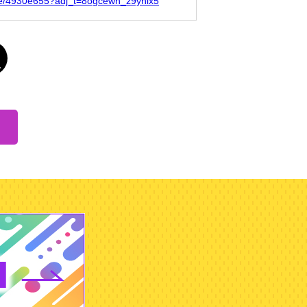
ofile/4930e655?adj_t=8ogcewh_z9yhix5