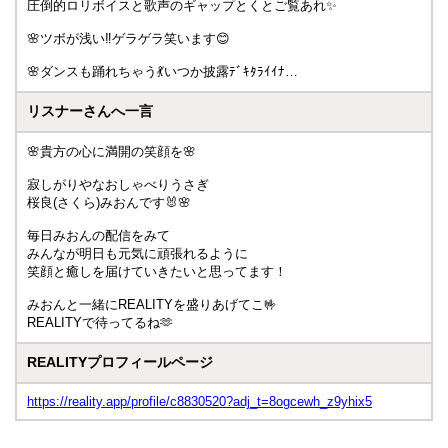
圧倒的ロリボイスと歌声のギャップとくとご覧あれ✨️
🌸ツボが浅い‼️ゲラゲラ笑います😊
🌸ダンスも踊れちゃう💃いつか披露ﾃﾞｷﾀﾗｲｲﾅ…
リスナーさんへ一言
🌸貴方の心に満開の笑顔を🌸
寂しがりやなおしゃべりうさぎ
桜良(さくら)みおんです🐰🌸
毎日みおんの配信をみて
みんなが明日も元気に頑張れるように
笑顔と癒しを届けていきたいと思ってます！
みおんと一緒にREALITYを盛りあげてこ🤟
REALITYで待ってるね🫶
REALITYプロフィールページ
https://reality.app/profile/c8830520?adj_t=8ogcewh_z9yhix5