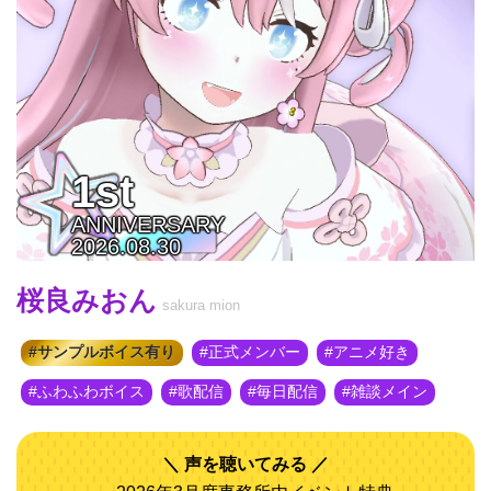
1st
ANNIVERSARY
2026.08.30
桜良みおん
sakura mion
サンプルボイス有り
正式メンバー
アニメ好き
ふわふわボイス
歌配信
毎日配信
雑談メイン
声を聴いてみる