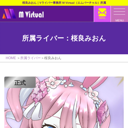
桜良みおん｜Vライバー事務所 M Virtual（エムバーチャル）所属
MAIL
MENU
所属ライバー：桜良みおん
HOME
所属ライバー
桜良みおん
正式