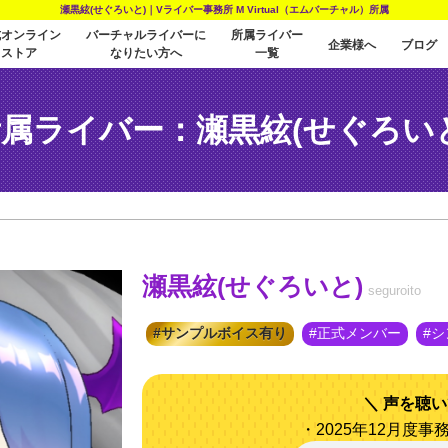
瀬黒絃(せぐろいと)｜Vライバー事務所 M Virtual（エムバーチャル）所属
式オンライン
バーチャルライバーに
所属ライバー
企業様へ
ブログ
ストア
なりたい方へ
一覧
属ライバー：瀬黒絃(せぐろい
瀬黒絃(せぐろいと)
seguroito
サンプルボイス有り
正式メンバー
シ
声を聴い
・2025年12月度