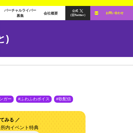
バーチャルライバー
公式
会社概要
お問い合わせ
（旧Twitter）
募集
と)
ンガー
ふわふわボイス
歌配信
てみる
事務所内イベント特典