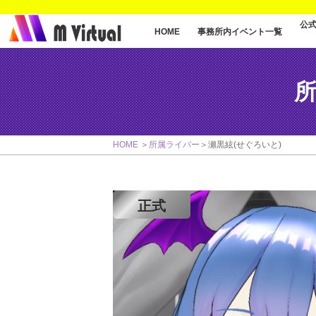
公
事務所内イベント一覧
HOME
所
HOME
所属ライバー
瀬黒絃(せぐろいと)
正式