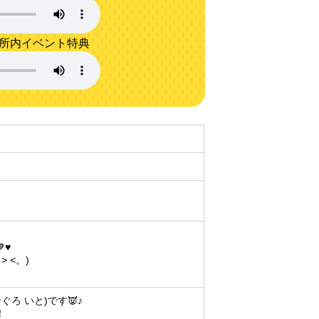
務所内イベント特典
♥
 <。)
せぐろ いと)です👿♪
！