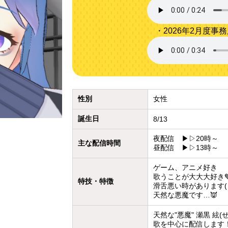
・2026年2月度事
性別
女性
誕生日
8/13
夜配信 ▶︎▷20時～
主な配信時間
昼配信 ▶︎▷13時～
ゲーム、アニメ好き
歌うことが大大大好き
特技・特徴
滑舌悪い時があります( >
天然な悪魔です…👿
天然な"悪魔" 瀬黒 絃(
歌を中心に配信します