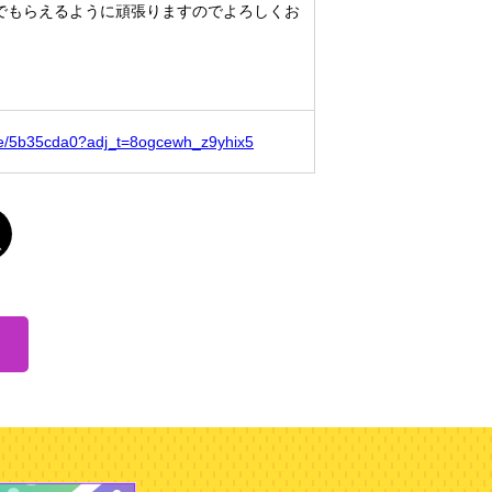
でもらえるように頑張りますのでよろしくお
ofile/5b35cda0?adj_t=8ogcewh_z9yhix5