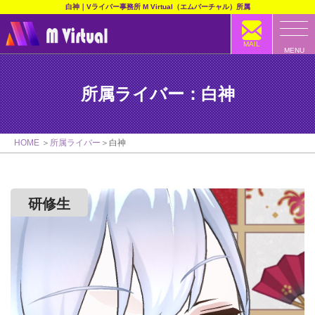
白神｜Vライバー事務所 M Virtual（エムバーチャル）所属
MAIL
MENU
所属ライバー：白神
HOME
所属ライバー
白神
研修生