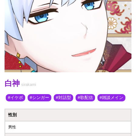
白神
sirakami
イケボ
シンガー
対話型
歌配信
雑談メイン
性別
男性