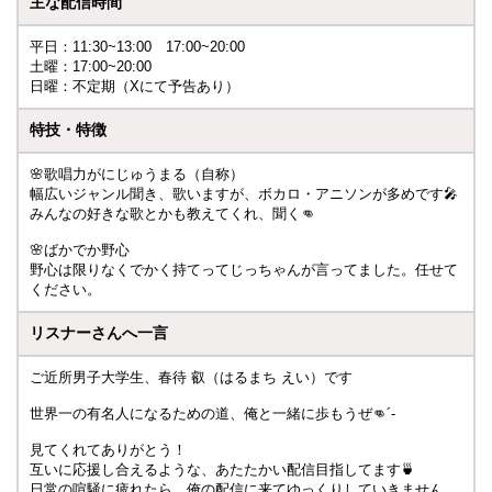
主な配信時間
平日：11:30~13:00 17:00~20:00
土曜：17:00~20:00
日曜：不定期（Xにて予告あり）
特技・特徴
🌸歌唱力がにじゅうまる（自称）
幅広いジャンル聞き、歌いますが、ボカロ・アニソンが多めです🎤
みんなの好きな歌とかも教えてくれ、聞く👊
🌸ばかでか野心
野心は限りなくでかく持てってじっちゃんが言ってました。任せて
ください。
リスナーさんへ一言
ご近所男子大学生、春待 叡（はるまち えい）です
世界一の有名人になるための道、俺と一緒に歩もうぜ👊´‐
見てくれてありがとう！
互いに応援し合えるような、あたたかい配信目指してます🍵
日常の喧騒に疲れたら、俺の配信に来てゆっくりしていきません