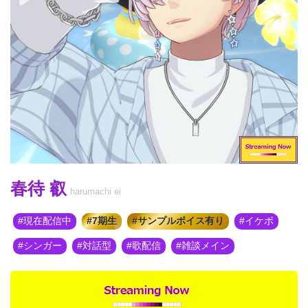
春待 叡
harumachi ei
現在配信中
7期生
サンプルボイス有り
イケボ
シンガー
対話型
歌配信
雑談メイン