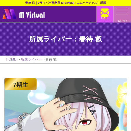
春待 叡｜Vライバー事務所 M Virtual（エムバーチャル）所属
MAIL
MENU
所属ライバー：春待 叡
HOME
所属ライバー
春待 叡
7期生