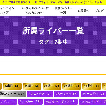
タグ：7期生の所属ライバー一覧｜Vライバーマネジメント事務所 M Virtual（エムバーチャル）
式オンライン
バーチャルライバーに
所属ライバー
企業様へ
ブログ
ストア
なりたい方へ
一覧
所属ライバー一覧
タグ：7期生
）
3期生（3）
4期生（3）
5期生（2）
6期生（3）
7期生（6）
正式メンバー（37）
アニメ好き（5）
人外キャラ（5）
ゲーム配信（1）
ルボイス（4）
シンガー（28）
センシャルボイス（1）
ふわふわボイス（3