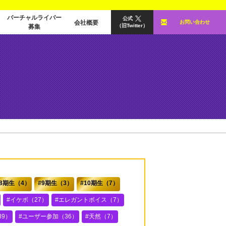
バーチャルライバー
公式
会社概要
お問い合わせ
（旧Twitter）
募集
8期生（4）
9期生（3）
10期生（7）
イケボ（27）
エレガントボイス（7）
9）
ユーザー参加（36）
天然（7）