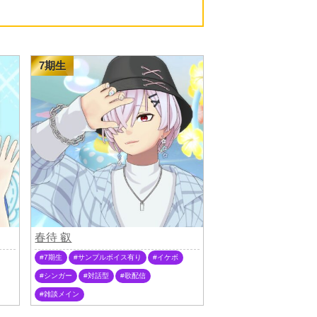
7期生
春待 叡
7期生
サンプルボイス有り
イケボ
シンガー
対話型
歌配信
雑談メイン