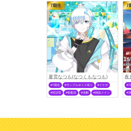
7期生
7
1s
ANN
2026.
夏雲なつも(なつくもなつも)
夜
7期生
サンプルボイス有り
イケボ
7
対話型
歌配信
演劇
雑談メイン