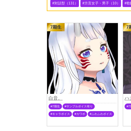
対話型（131）
方言女子・男子（10）
歌
7期生
7
白音。
ハ
7期生
サンプルボイス有り
7
キャラボイス
カワボ
ふわふわボイス