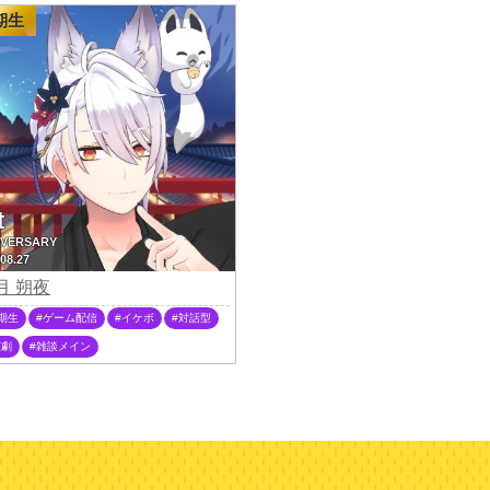
期生
t
IVERSARY
08.27
月 朔夜
期生
ゲーム配信
イケボ
対話型
演劇
雑談メイン