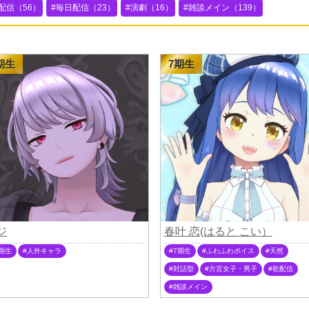
配信（56）
毎日配信（23）
演劇（16）
雑談メイン（139）
期生
7期生
ジ
春叶 恋(はると こい）
期生
人外キャラ
7期生
ふわふわボイス
天然
対話型
方言女子・男子
歌配信
雑談メイン