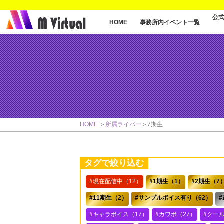
公
事務所内イベント一覧
HOME
HOME
所属ライバー
7期生
タグで絞り込む
現在配信中（12）
1期生（1）
2期生（7
11期生（2）
サンプルボイス有り（62）
キャラボイス（17）
カワボ（27）
クー