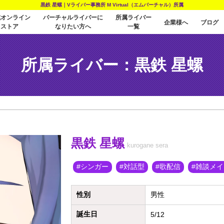
黒鉄 星螺｜Vライバー事務所 M Virtual（エムバーチャル）所属
式オンライン
バーチャルライバーに
所属ライバー
企業様へ
ブログ
ストア
なりたい方へ
一覧
所属ライバー：黒鉄 星螺
黒鉄 星螺
kurogane sera
シンガー
対話型
歌配信
雑談メイ
性別
男性
誕生日
5/12