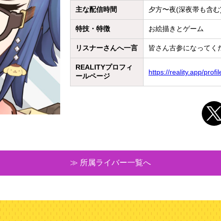
主な配信時間
夕方〜夜(深夜帯も含む
特技・特徴
お絵描きとゲーム
リスナーさんへ一言
皆さん古参になってくだ
REALITYプロフィ
https://reality.app/pr
ールページ
≫ 所属ライバー一覧へ