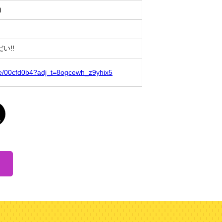
)
い!!
ofile/00cfd0b4?adj_t=8ogcewh_z9yhix5