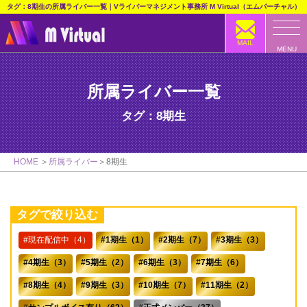
タグ：8期生の所属ライバー一覧｜Vライバーマネジメント事務所 M Virtual（エムバーチャル）
MAIL
MENU
所属ライバー一覧
タグ：8期生
HOME
所属ライバー
8期生
タグで絞り込む
現在配信中（4）
1期生（1）
2期生（7）
3期生（3）
4期生（3）
5期生（2）
6期生（3）
7期生（6）
8期生（4）
9期生（3）
10期生（7）
11期生（2）