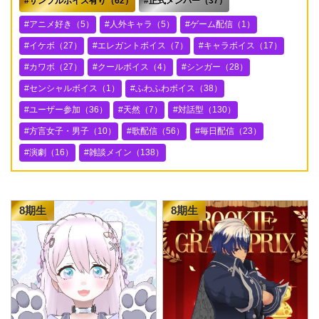
サンプルボイス有り（62）
正式メンバー（37）
アニメ好き（5）
人外キャラ（5）
ゲーム配信（1）
イケボ（27）
エレガントボイス（7）
キャラボイス（17）
カワボ（27）
クールボイス（4）
シンガー（28）
センシャルボイス（1）
ふわふわボイス（38）
ユーザー参加（36）
天然（7）
対話型（130）
方言女子・男子（10）
歌配信（56）
毎日配信（23）
演劇（16）
雑談メイン（138）
8期生
8期生