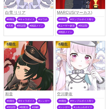
白雪 リリア
MARCUS(マーカス)
8期生
キャラボイス
カワボ
8期生
サンプルボイス有り
天然
対話型
雑談メイン
ユーザー参加
対話型
雑談メイン
8期生
8期生
和音
空川夢依
8期生
キャラボイス
シンガー
8期生
サンプルボイス有り
対話型
歌配信
演劇
シンガー
ふわふわボイス